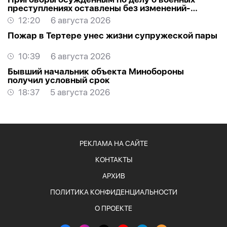
преступлениях оставлены без изменений-
ОБНОВЛЕНО
12:20
6 августа 2026
Пожар в Тертере унес жизни супружеской пары
10:39
6 августа 2026
Бывший начальник объекта Минобороны
получил условный срок
18:37
5 августа 2026
РЕКЛАМА НА САЙТЕ
КОНТАКТЫ
АРХИВ
ПОЛИТИКА КОНФИДЕНЦИАЛЬНОСТИ
О ПРОЕКТЕ