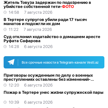
Житель Товуза задержан по подозрению в
убийстве собственной тети-
ФОТО
14:58
7 августа 2026
В Тертере супругов убили ради 17 тысяч
манатов и подожгли их дом
11:22
7 августа 2026
Суд отклонил ходатайство о домашнем аресте
Руфата Сафарова
14:28
6 августа 2026
Все срочные новости в Telegram-канале Vesti.az
Приговоры осужденным по делу о военных
преступлениях оставлены без изменений-
ОБНОВЛЕНО
12:20
6 августа 2026
Пожар в Тертере унес жизни супружеской пары
10:39
6 августа 2026