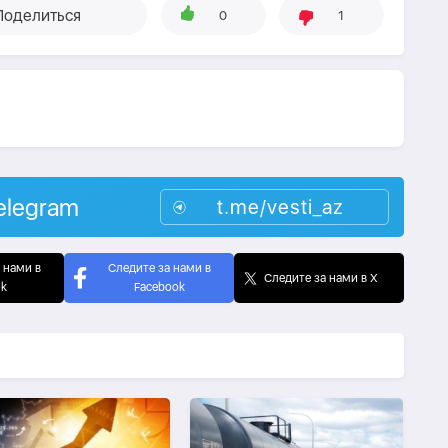
Поделиться
0
1
elegram
t.me/vesti_az
 нами в
Следите за нами в
Следите за нами в X
ok
Facebook