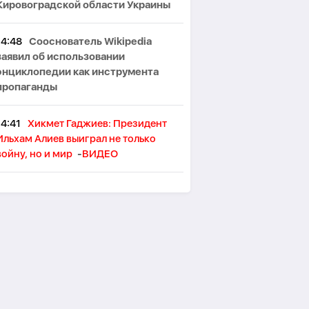
Кировоградской области Украины
14:48
Сооснователь Wikipedia
заявил об использовании
энциклопедии как инструмента
пропаганды
14:41
Хикмет Гаджиев: Президент
Ильхам Алиев выиграл не только
войну, но и мир
-
ВИДЕО
14:35
В Италии бушует пожар на
одном из самых популярных
курортов
14:26
В Германии началась
многотысячная акция против
правительства Мерца