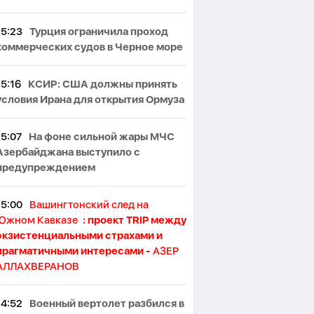
15:23
Турция ограничила проход
коммерческих судов в Черное море
15:16
КСИР: США должны принять
условия Ирана для открытия Ормуза
15:07
На фоне сильной жары МЧС
Азербайджана выступило с
предупреждением
15:00
Вашингтонский след на
Южном Кавказе
: проект TRIP между
экзистенциальными страхами и
прагматичными интересами -
АЗЕР
АЛЛАХВЕРАНОВ
14:52
Военный вертолет разбился в