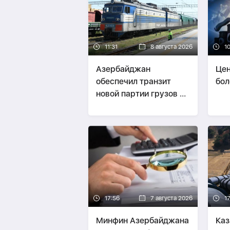
11:31
8 августа 2026
1
Азербайджан
Цен
обеспечил транзит
бол
новой партии грузов из
России в Армению-
ФОТО
17:56
7 августа 2026
17
Минфин Азербайджана
Каз