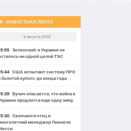
НОВОСТНАЯ ЛЕНТА
8 августа 2026
15:55
Зеленский: в Украине не
осталось ни одной целой ТЭС
15:44
США испытают систему ПРО
«Золотой купол» до конца года
15:39
Вучич опасается, что война в
Украине продлится еще одну зиму
15:30
Скончался отец и
многолетний менеджер Лионеля
Месси