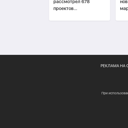
рассмотрел 678
нов
проектов
мар
законодательных актов
Аз
РЕКЛАМА НА 
При использова