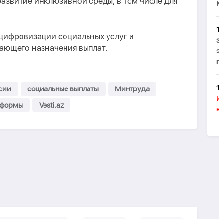
азвитие инклюзивной среды, в том числе для
цифровизации социальных услуг и
ающего назначения выплат.
сии
социальные выплаты
Минтруда
еформы
Vesti.az