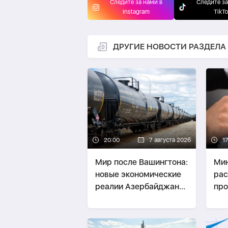
Следите за нами в
Следите за
Instagram
TikT
ДРУГИЕ НОВОСТИ РАЗДЕЛА
20:00
7 августа 2026
1
Мир после Вашингтона:
Ми
новые экономические
рас
реалии Азербайджана
про
и Армении -
зак
СТРАТЕГИЯ