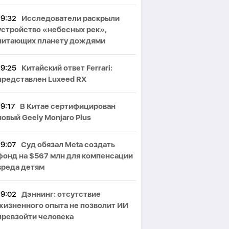
19:32
Исследователи раскрыли
устройство «небесных рек»,
питающих планету дождями
19:25
Китайский ответ Ferrari:
представлен Luxeed RX
19:17
В Китае сертифицирован
новый Geely Monjaro Plus
19:07
Суд обязал Meta создать
фонд на $567 млн для компенсации
вреда детям
19:02
Дэннинг: отсутствие
жизненного опыта не позволит ИИ
превзойти человека