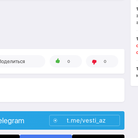
Поделиться
0
0
elegram
t.me/vesti_az