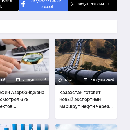
 нами в
Следите за нами в
Следите за нами в X
ok
Facebook
7:56
7 августа 2026
17:51
7 августа 2026
нфин Азербайджана
Казахстан готовит
смотрел 678
новый экспортный
ектов
маршрут нефти через
онодательных актов
Азербайджан