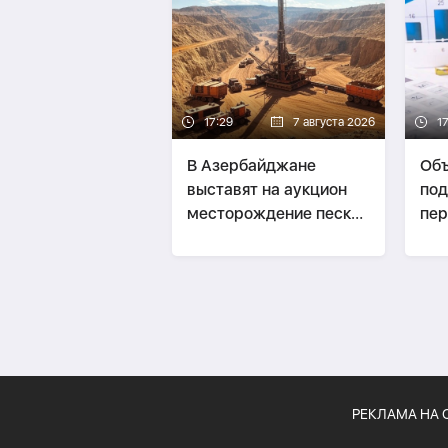
17:29
7 августа 2026
1
В Азербайджане
Объ
выставят на аукцион
по
месторождение песка
пер
и гравия
гос
4 м
РЕКЛАМА НА 