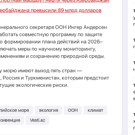
кспортный маршрут нефти через Азербайджан
зербайджана превысили 89 млрд долларов
генерального секретаря ООН Ингер Андерсен
работать совместную программу по защите
 о формировании плана действий на 2026–
ключать меры по научному мониторингу,
зменениям и сохранению природной среды.
у морю имеют выход пять стран —
, Россия и Туркменистан, которым предстоит
тущие экологические риски.
пийское море
экология
ООН
климат
конвенция
Vesti.az