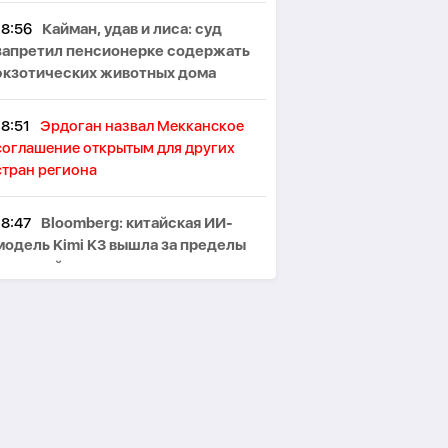
18:56
Кайман, удав и лиса: суд
запретил пенсионерке содержать
экзотических животных дома
18:51
Эрдоган назвал Мекканское
соглашение открытым для других
стран региона
18:47
Bloomberg: китайская ИИ-
модель Kimi K3 вышла за пределы
тестовой среды
18:43
Российские беспилотники
атаковали немецкий сухогруз в
Черном море
18:39
Christie's выставит на аукцион
костюмы из фильма «Дьявол носит