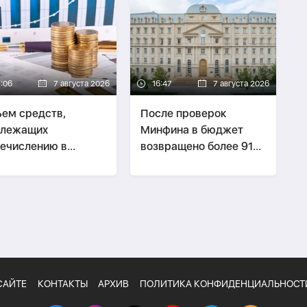
7:06
7 августа 2026
16:47
7 августа 2026
ем средств,
После проверок
длежащих
Минфина в бюджет
ечислению в
возвращено более 91
бюджет, превысил
млн манатов
лрд манатов
САЙТЕ
КОНТАКТЫ
АРХИВ
ПОЛИТИКА КОНФИДЕНЦИАЛЬНОСТ