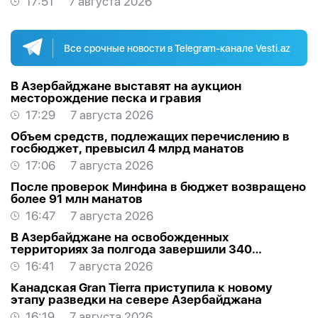
17:51
7 августа 2026
Все срочные новости в Telegram-канале Vesti.az
В Азербайджане выставят на аукцион
месторождение песка и гравия
17:29
7 августа 2026
Объем средств, подлежащих перечислению в
госбюджет, превысил 4 млрд манатов
17:06
7 августа 2026
После проверок Минфина в бюджет возвращено
более 91 млн манатов
16:47
7 августа 2026
В Азербайджане на освобожденных
территориях за полгода завершили 340
проектов
16:41
7 августа 2026
Канадская Gran Tierra приступила к новому
этапу разведки на севере Азербайджана
16:19
7 августа 2026