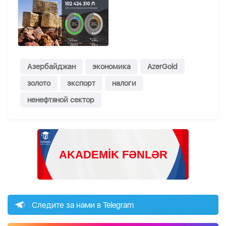
Азербайджан
экономика
AzerGold
золото
экспорт
налоги
ненефтяной сектор
Следите за нами в Telegram