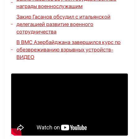
награды военнослужащим
Закир Гасанов обсудил с итальянской
делегацией развитие военного
сотрудничества
В ВМС Азербайджана завершился курс по
обезвреживанию взрывных устройств-
ВИДЕО