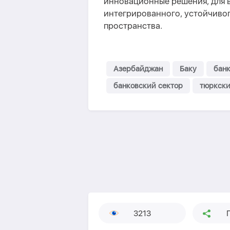
инновационные решения, для 
интегрированного, устойчиво
пространства.
Азербайджан
Баку
бан
банковский сектор
тюркски
3213