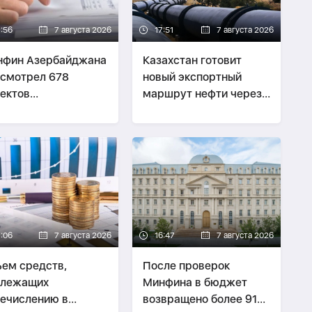
7:56
7 августа 2026
17:51
7 августа 2026
нфин Азербайджана
Казахстан готовит
смотрел 678
новый экспортный
ектов
маршрут нефти через
онодательных актов
Азербайджан
7:06
7 августа 2026
16:47
7 августа 2026
ем средств,
После проверок
длежащих
Минфина в бюджет
ечислению в
возвращено более 91