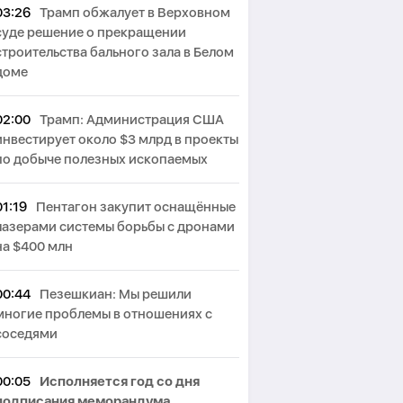
03:26
Трамп обжалует в Верховном
суде решение о прекращении
строительства бального зала в Белом
доме
02:00
Трамп: Администрация США
инвестирует около $3 млрд в проекты
по добыче полезных ископаемых
01:19
Пентагон закупит оснащённые
лазерами системы борьбы с дронами
на $400 млн
00:44
Пезешкиан: Мы решили
многие проблемы в отношениях с
соседями
00:05
Исполняется год со дня
подписания меморандума,