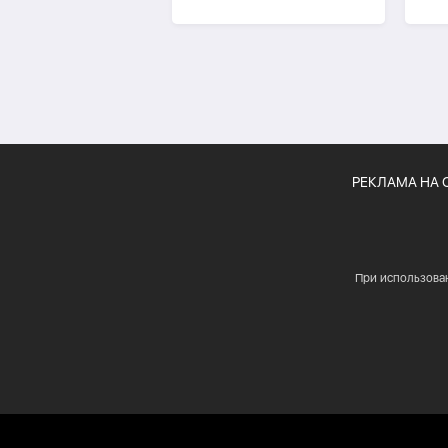
и гравия
гос
4 м
РЕКЛАМА НА 
При использова