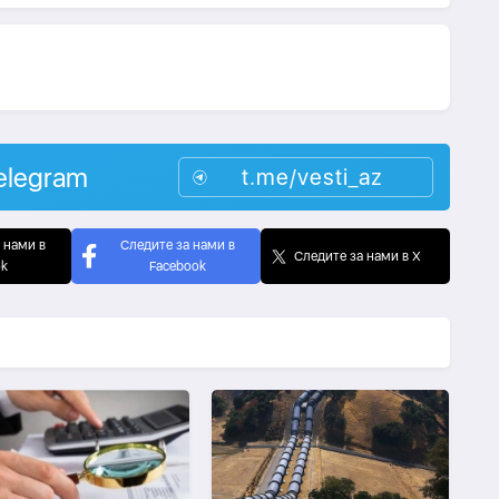
elegram
t.me/vesti_az
 нами в
Следите за нами в
Следите за нами в X
ok
Facebook