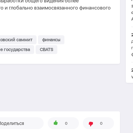
выработки общего видения более
го и глобально взаимосвязанного финансового
ковский саммит
финансы
е государства
CBATS
Поделиться
0
0