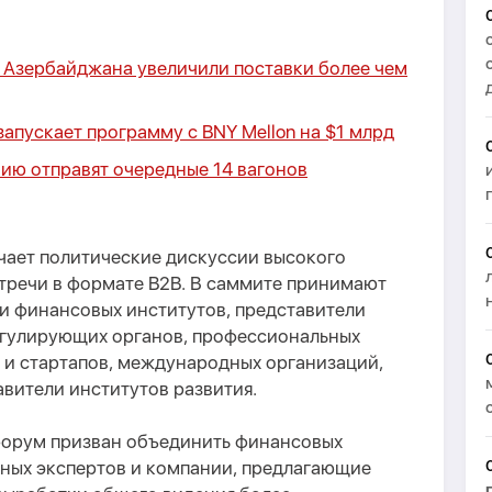
в Азербайджана увеличили поставки более чем
пускает программу с BNY Mellon на $1 млрд
ию отправят очередные 14 вагонов
ает политические дискуссии высокого
стречи в формате B2B. В саммите принимают
и финансовых институтов, представители
егулирующих органов, профессиональных
 и стартапов, международных организаций,
авители институтов развития.
форум призван объединить финансовых
ных экспертов и компании, предлагающие