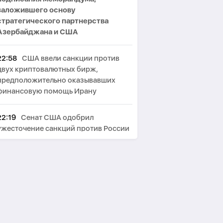
заложившего основу
стратегического партнерства
Азербайджана и США
22:58
США ввели санкции против
двух криптовалютных бирж,
предположительно оказывавших
финансовую помощь Ирану
22:19
Сенат США одобрил
ужесточение санкций против России
и Ирана
21:51
МИД Ирана: США сначала
должны победить в войне, а потом
говорить о «трофеях» Ирана
21:12
Бессент не исключил