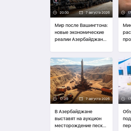
20:00
7 августа 2026
1
Мир после Вашингтона:
Ми
новые экономические
рас
реалии Азербайджана
про
и Армении -
зак
СТРАТЕГИЯ
17:29
7 августа 2026
1
В Азербайджане
Объ
выставят на аукцион
по
месторождение песка
пер