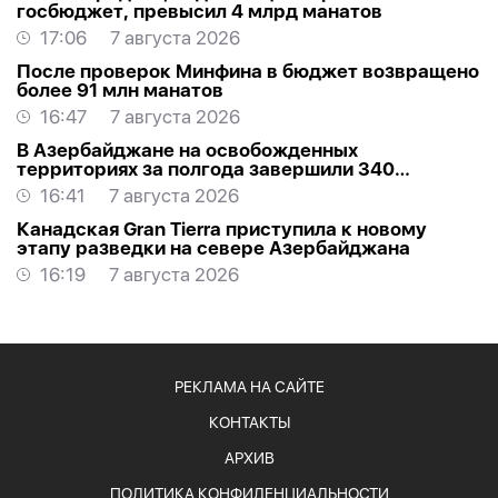
госбюджет, превысил 4 млрд манатов
17:06
7 августа 2026
После проверок Минфина в бюджет возвращено
более 91 млн манатов
16:47
7 августа 2026
В Азербайджане на освобожденных
территориях за полгода завершили 340
проектов
16:41
7 августа 2026
Канадская Gran Tierra приступила к новому
этапу разведки на севере Азербайджана
16:19
7 августа 2026
РЕКЛАМА НА САЙТЕ
КОНТАКТЫ
АРХИВ
ПОЛИТИКА КОНФИДЕНЦИАЛЬНОСТИ