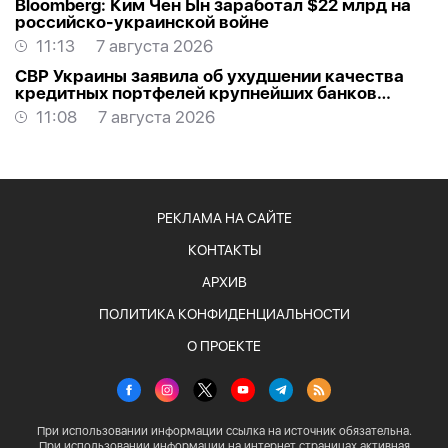
Bloomberg: Ким Чен Ын заработал $22 млрд на
российско-украинской войне
11:13
7 августа 2026
СВР Украины заявила об ухудшении качества
кредитных портфелей крупнейших банков
России
11:08
7 августа 2026
РЕКЛАМА НА САЙТЕ
КОНТАКТЫ
АРХИВ
ПОЛИТИКА КОНФИДЕНЦИАЛЬНОСТИ
О ПРОЕКТЕ
При использовании информации ссылка на источник обязательна.
При использовании информации на интернет страницах активная