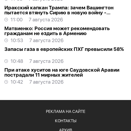
Иракский капкан Трампа: зачем Вашингтон
пытается втянуть Сирию в новую войну -
АНАЛИТИКА
11:00
7 августа 2026
Матвиенко: Россия может рекомендовать
гражданам не ездить в Армению
10:53
7 августа 2026
Запасы газа в европейских ПХГ превысили 58%
10:48
7 августа 2026
При атаке хуситов на юге Саудовской Аравии
пострадали 11 мирных жителей
10:42
7 августа 2026
РЕКЛАМА НА САЙТЕ
КОНТАКТЫ
АРХИВ