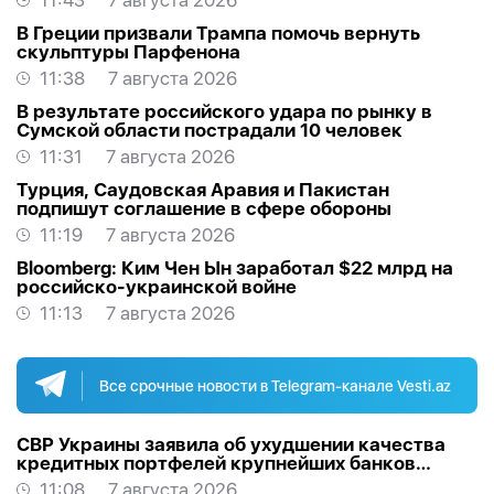
11:43
7 августа 2026
В Греции призвали Трампа помочь вернуть
скульптуры Парфенона
11:38
7 августа 2026
В результате российского удара по рынку в
Сумской области пострадали 10 человек
11:31
7 августа 2026
Турция, Саудовская Аравия и Пакистан
подпишут соглашение в сфере обороны
11:19
7 августа 2026
Bloomberg: Ким Чен Ын заработал $22 млрд на
российско-украинской войне
11:13
7 августа 2026
Все срочные новости в Telegram-канале Vesti.az
СВР Украины заявила об ухудшении качества
кредитных портфелей крупнейших банков
России
11:08
7 августа 2026