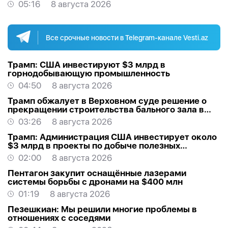
05:16
8 августа 2026
Все срочные новости в Telegram-канале Vesti.az
Трамп: США инвестируют $3 млрд в
горнодобывающую промышленность
04:50
8 августа 2026
Трамп обжалует в Верховном суде решение о
прекращении строительства бального зала в
Белом доме
03:26
8 августа 2026
Трамп: Администрация США инвестирует около
$3 млрд в проекты по добыче полезных
ископаемых
02:00
8 августа 2026
Пентагон закупит оснащённые лазерами
системы борьбы с дронами на $400 млн
01:19
8 августа 2026
Пезешкиан: Мы решили многие проблемы в
отношениях с соседями