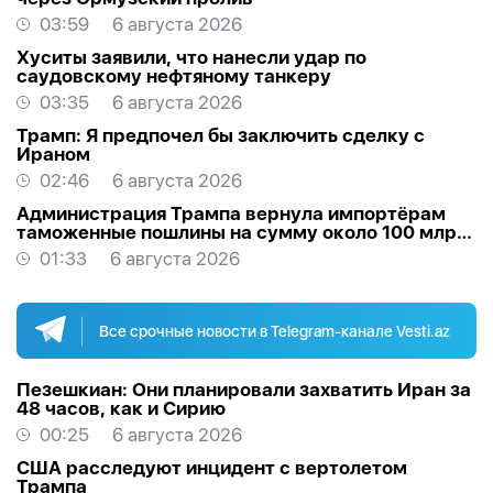
03:59
6 августа 2026
Хуситы заявили, что нанесли удар по
саудовскому нефтяному танкеру
03:35
6 августа 2026
Трамп: Я предпочел бы заключить сделку с
Ираном
02:46
6 августа 2026
Администрация Трампа вернула импортёрам
таможенные пошлины на сумму около 100 млрд
долларов
01:33
6 августа 2026
Все срочные новости в Telegram-канале Vesti.az
Пезешкиан: Они планировали захватить Иран за
48 часов, как и Сирию
00:25
6 августа 2026
США расследуют инцидент с вертолетом
Трампа