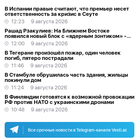
В Испании правые считают, что премьер несет
ответственность за кризис в Сеуте
12:23
9 августа 2026
Рашад Рзакулиев: На Ближнем Востоке
появился новый блок с «ядерным зонтиком» -
МНЕНИЕ ЭКСПЕРТА
12:00
9 августа 2026
В Тегеране произошёл пожар, один человек
погиб, пятеро пострадали
11:46
9 августа 2026
В Стамбуле обрушилась часть здания, жильцы
покинули дом
11:24
9 августа 2026
В Финляндии готовятся к возможной провокации
РФ против НАТО с украинскими дронами
10:48
9 августа 2026
Все срочные новости в Telegram-канале Vesti.az