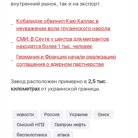
внутренний рынок, так и на экспорт.
Кобахидзе обвинил Каю Каллас в
неуважении воли грузинского народа
СМИ: В Сеуте у центра для мигрантов
находятся более 1 тыс. человек
Германия и Франция начали реализацию
соглашения о ядерном партнерстве
Завод расположен примерно в
2,5 тыс.
километрах
от украинской границы.
новости
Россия
Украина
Омск
Омский НПЗ
Газпром нефть
беспилотники
атака