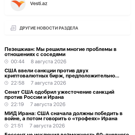
Vesti.az
ДРУГИЕ НОВОСТИ РАЗДЕЛА
Пезешкиан: Мы решили многие проблемы в
отношениях с соседями
00:44
8 августа 2026
США ввели санкции против двух
криптовалютных бирж, предположительно
оказывавших финансовую помощь Ирану
22:58
7 августа 2026
Сенат США одобрил ужесточение санкций
против России и Ирана
22:19
7 августа 2026
МИД Ирана: США сначала должны победить в
войне, а потом говорить о «трофеях» Ирана
21:51
7 августа 2026
Бессент не исключил возможность 60-дневного