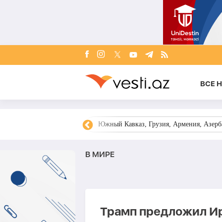
ВСЕ 
овости Азербайджана
Южный Кавказ, Грузия, Армения, Азерба
В МИРЕ
Трамп предложил Ир