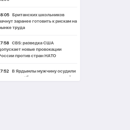
18:05
Британских школьников
начнут заранее готовить к рискам на
рынке труда
17:58
CBS: разведка США
допускает новые провокации
России против стран НАТО
17:52
В Ярдымлы мужчину осудили
за пытки и избиение гражданской
супруги
17:46
Наркотики из Ирана
доставляли дронами: в Баку прошли
задержания-
ВИДЕО
17:39
Вучич назвал ускоренное