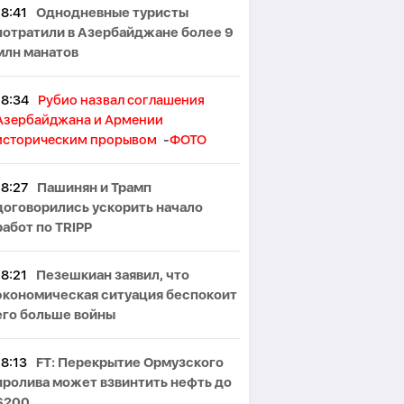
18:41
Однодневные туристы
потратили в Азербайджане более 9
млн манатов
18:34
Рубио назвал соглашения
Азербайджана и Армении
историческим прорывом
-
ФОТО
18:27
Пашинян и Трамп
договорились ускорить начало
работ по TRIPP
18:21
Пезешкиан заявил, что
экономическая ситуация беспокоит
его больше войны
18:13
FT: Перекрытие Ормузского
пролива может взвинтить нефть до
$200