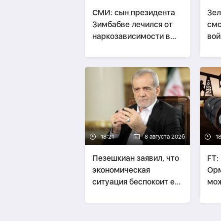
СМИ: сын президента
Зел
Зимбабве лечился от
смо
наркозависимости в
вой
Беларуси
ско
18:21
8 августа 2026
18
Пезешкиан заявил, что
FT:
экономическая
Орм
ситуация беспокоит его
мож
больше войны
до 