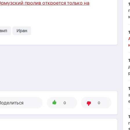
Ормузский пролив откроется только на
амп
Иран
Поделиться
0
0