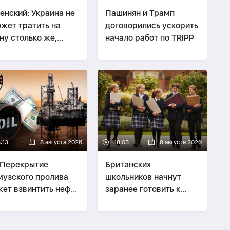
енский: Украина не
Пашинян и Трамп
жет тратить на
договорились ускорить
ну столько же,
начало работ по TRIPP
лько Россия
:13
8 августа 2026
18:05
8 августа 2026
 Перекрытие
Британских
узского пролива
школьников начнут
ет взвинтить нефть
заранее готовить к
$200
рискам на рынке труда