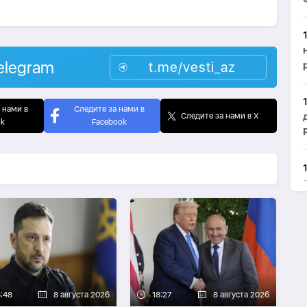
elegram
t.me/vesti_az
 нами в
Следите за нами в
Следите за нами в X
ok
Facebook
8:48
8 августа 2026
18:27
8 августа 2026