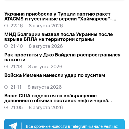
Украина приобрела у Турции партию ракет
ATACMS и гусеничные версии "Хаймарсов"-
ОБНОВЛЕНО
22:16
8 августа 2026
МИД Болгарии вызвал посла Украины после
взрыва БПЛА на территории страны
21:40
8 августа 2026
Рак простаты у Джо Байдена распространился
на кости
21:18
8 августа 2026
Войска Йемена нанесли удар по хуситам
21:11
8 августа 2026
Вэнс: США надеются на возвращение
довоенного объема поставок нефти через
Ормуз
21:05
8 августа 2026
Все срочные новости в Telegram-канале Vesti.az