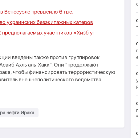
в Венесуэле превысило 6 тыс.
во украинских безэкипажных катеров
2 предполагаемых участников «Хизб ут-
кции введены также против группировок
Асаиб Ахль аль-Хакк". Они "продолжают
рака, чтобы финансировать террористическую
тавитель внешнеполитического ведомства
ра нефти Ирака