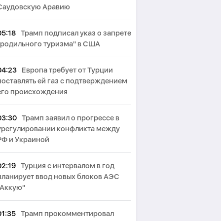
Саудовскую Аравию
05:18
Трамп подписал указ о запрете
"родильного туризма" в США
04:23
Европа требует от Турции
поставлять ей газ с подтверждением
его происхождения
03:30
Трамп заявил о прогрессе в
урегулировании конфликта между
РФ и Украиной
02:19
Турция с интервалом в год
планирует ввод новых блоков АЭС
"Аккую"
01:35
Трамп прокомментировал