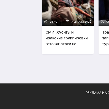
05:40
7 августа 2026
0
СМИ: Хуситы и
Тра
иракские группировки
зап
готовят атаки на
тур
Саудовскую Аравию
РЕКЛАМА НА 