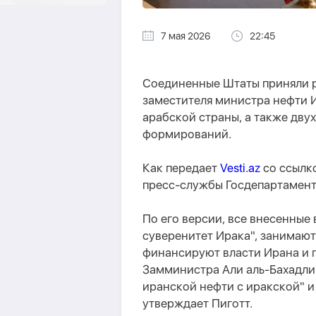
7 мая 2026
22:45
Соединенные Штаты приняли р
заместителя министра нефти И
арабской страны, а также дв
формирований.
Как передает
Vesti.az
со ссылк
пресс-службы Госдепартамент
По его версии, все внесенные
суверенитет Ирака", занимают
финансируют власти Ирана и 
Замминистра Али аль-Бахадл
иранской нефти с иракской" и
утверждает Пиготт.