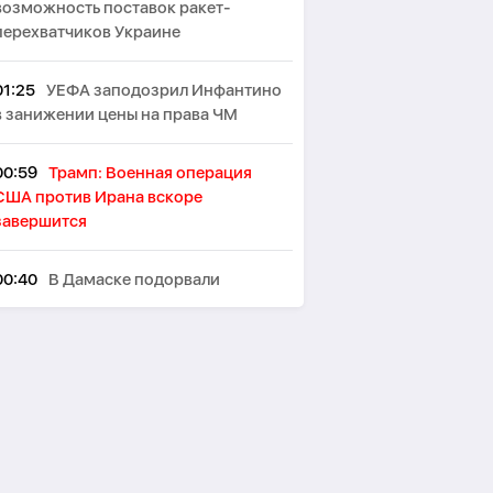
возможность поставок ракет-
перехватчиков Украине
01:25
УЕФА заподозрил Инфантино
в занижении цены на права ЧМ
00:59
Трамп: Военная операция
США против Ирана вскоре
завершится
00:40
В Дамаске подорвали
микроавтобус: есть погибшие и
раненые -
ОБНОВЛЕНО
00:29
Два взрыва произошли на
иранском острове Кешм
00:10
В Германии при столкновении