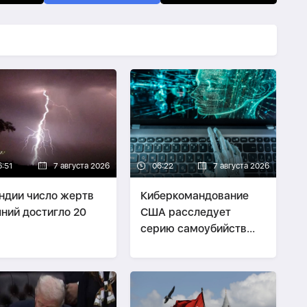
6:51
7 августа 2026
06:22
7 августа 2026
ндии число жертв
Киберкомандование
ний достигло 20
США расследует
серию самоубийств
своих служащих