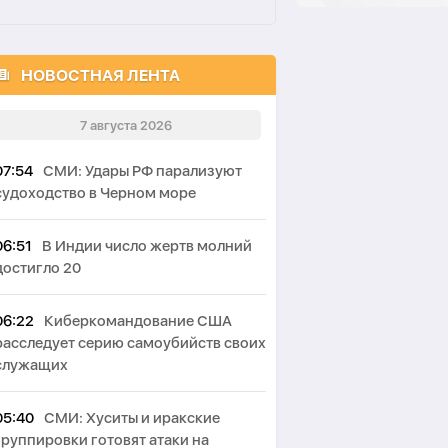
НОВОСТНАЯ ЛЕНТА
7 августа 2026
07:54
СМИ: Удары РФ парализуют
судоходство в Черном море
06:51
В Индии число жертв молний
достигло 20
06:22
Киберкомандование США
расследует серию самоубийств своих
служащих
05:40
СМИ: Хуситы и иракские
группировки готовят атаки на