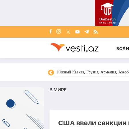
ВСЕ 
овости Азербайджана
Южный Кавказ, Грузия, Армения, Азерба
В МИРЕ
США ввели санкции 