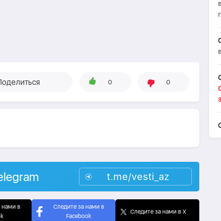
Поделиться
0
0
elegram
t.me/vesti_az
 нами в
Следите за нами в
Следите за нами в X
ok
Facebook