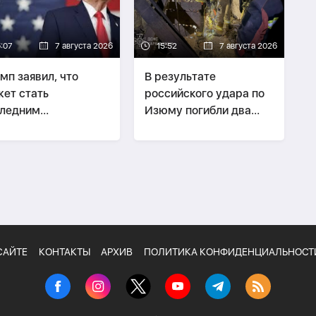
6:07
7 августа 2026
15:52
7 августа 2026
мп заявил, что
В результате
ет стать
российского удара по
следним
Изюму погибли два
зидентом-
человека
публиканцем
САЙТЕ
КОНТАКТЫ
АРХИВ
ПОЛИТИКА КОНФИДЕНЦИАЛЬНОСТ