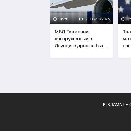
16:28
7 августа 2026
1
МВД Германии:
Тра
обнаруженный в
мож
Лейпциге дрон не был
по
связан с перевозкой
пре
боеприпасов
рес
РЕКЛАМА НА 