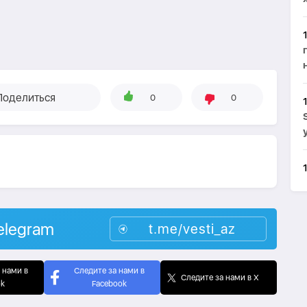
Поделиться
0
0
elegram
t.me/vesti_az
 нами в
Следите за нами в
Следите за нами в X
ok
Facebook