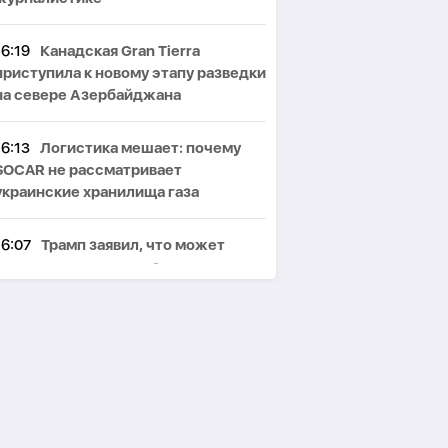
16:19
Канадская Gran Tierra
приступила к новому этапу разведки
на севере Азербайджана
16:13
Логистика мешает: почему
SOCAR не рассматривает
украинские хранилища газа
16:07
Трамп заявил, что может
стать последним президентом-
республиканцем
16:00
Год спустя: как
Вашингтонские договоренности
изменили мирную повестку Южного
Кавказа -
ВЗГЛЯД