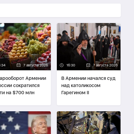
6:34
7 августа 2026
16:30
7 августа 2026
арооборот Армении
В Армении начался суд
оссии сократился
над католикосом
ти на $700 млн
Гарегином II