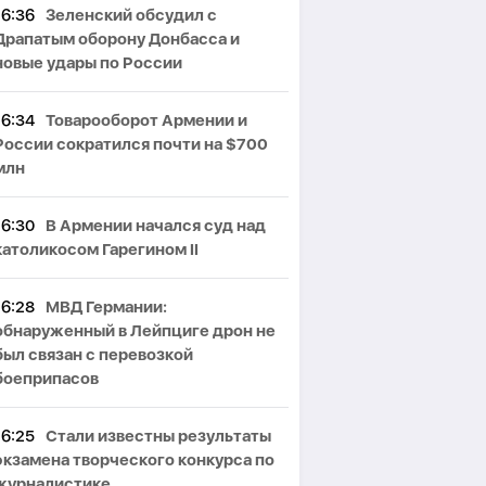
16:36
Зеленский обсудил с
Драпатым оборону Донбасса и
новые удары по России
16:34
Товарооборот Армении и
России сократился почти на $700
млн
16:30
В Армении начался суд над
католикосом Гарегином II
16:28
МВД Германии:
обнаруженный в Лейпциге дрон не
был связан с перевозкой
боеприпасов
16:25
Стали известны результаты
экзамена творческого конкурса по
журналистике