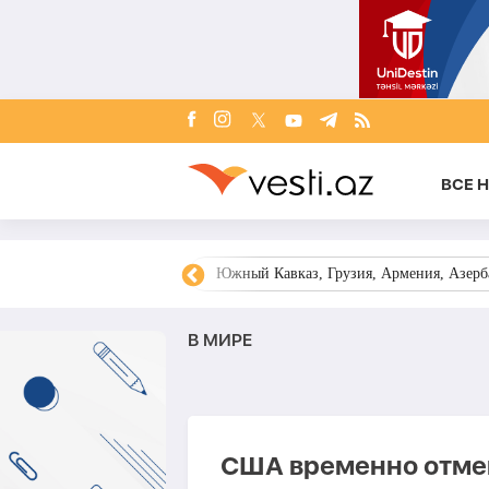
ВСЕ 
овости Азербайджана
Южный Кавказ, Грузия, Армения, Азерба
В МИРЕ
США временно отмен