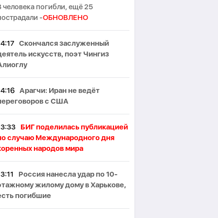
3 человека погибли, ещё 25
пострадали -
ОБНОВЛЕНО
14:17
Скончался заслуженный
деятель искусств, поэт Чингиз
Алиоглу
14:16
Арагчи: Иран не ведёт
переговоров с США
13:33
БИГ поделилась публикацией
по случаю Международного дня
коренных народов мира
13:11
Россия нанесла удар по 10-
этажному жилому дому в Харькове,
есть погибшие