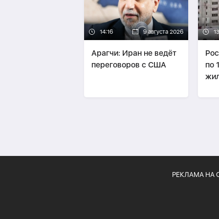
14:16
9 августа 2026
13
Арагчи: Иран не ведёт
Рос
переговоров с США
по 
жил
Хар
пог
РЕКЛАМА НА 