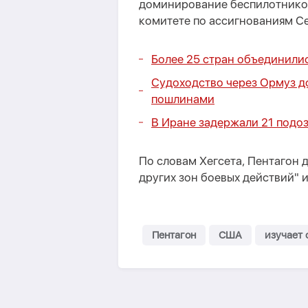
доминирование беспилотников <
комитете по ассигнованиям Се
Более 25 стран объединилис
Судоходство через Ормуз до
пошлинами
В Иране задержали 21 подо
По словам Хегсета, Пентагон д
других зон боевых действий" 
Пентагон
США
изучает 