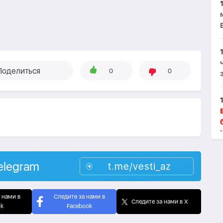
Поделиться
0
0
elegram
t.me/vesti_az
 нами в
Следите за нами в
Следите за нами в X
ok
Facebook