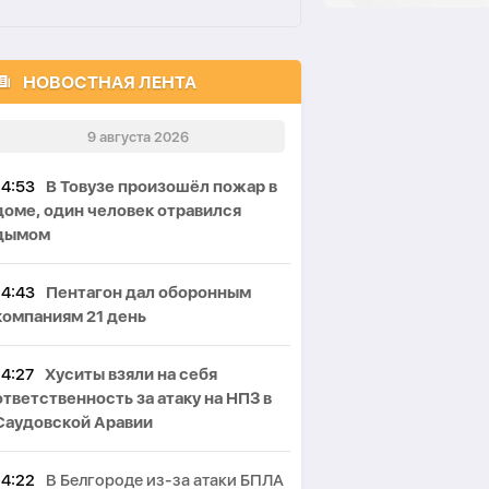
НОВОСТНАЯ ЛЕНТА
9 августа 2026
14:53
В Товузе произошёл пожар в
доме, один человек отравился
дымом
14:43
Пентагон дал оборонным
компаниям 21 день
14:27
Хуситы взяли на себя
ответственность за атаку на НПЗ в
Саудовской Аравии
14:22
В Белгороде из-за атаки БПЛА