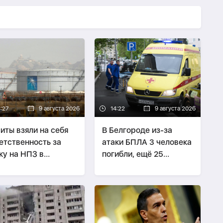
4:27
9 августа 2026
14:22
9 августа 2026
иты взяли на себя
В Белгороде из-за
етственность за
атаки БПЛА 3 человека
ку на НПЗ в
погибли, ещё 25
довской Аравии
пострадали
-
ОБНОВЛЕНО