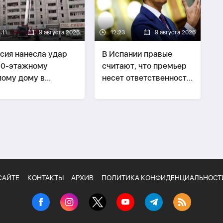
:11
9 августа 2026
12:23
9 августа 2026
сия нанесла удар
В Испании правые
10-этажному
считают, что премьер
ому дому в
несет ответственность
ькове, есть
за кризис в Сеуте
ибшие
САЙТЕ
КОНТАКТЫ
АРХИВ
ПОЛИТИКА КОНФИДЕНЦИАЛЬНОСТ