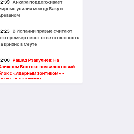
12:39
Анкара поддерживает
мирные усилия между Баку и
Ереваном
12:23
В Испании правые считают,
что премьер несет ответственность
за кризис в Сеуте
12:00
Рашад Рзакулиев: На
Ближнем Востоке появился новый
блок с «ядерным зонтиком» -
МНЕНИЕ ЭКСПЕРТА
11:47
Президент Ильхам Алиев
поздравил сингапурского коллегу
11:46
В Тегеране произошёл пожар,
один человек погиб, пятеро
пострадали