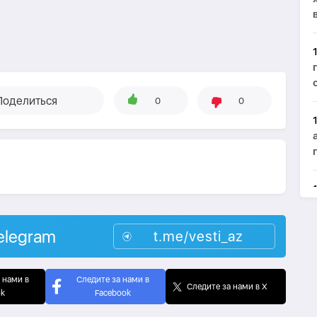
Поделиться
0
0
elegram
t.me/vesti_az
 нами в
Следите за нами в
Следите за нами в X
ok
Facebook