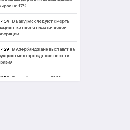
вырос на 17%
17:34
В Баку расследуют смерть
пациентки после пластической
операции
17:29
В Азербайджане выставят на
аукцион месторождение песка и
гравия
17:23
Трамп заявил, что США
переживают «золотой век»
17:18
Критическое обмеление
Днестра вынудило Украину и
Молдову вводить ограничения
17:12
Трех должностных лиц