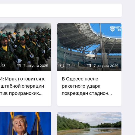
7:48
7 августа 2026
17:44
7 августа 2026
: Ирак готовится к
В Одессе после
штабной операции
ракетного удара
тив проиранских
поврежден стадион
виков
«Черноморец»,
сообщается о
погибшем-
ВИДЕО