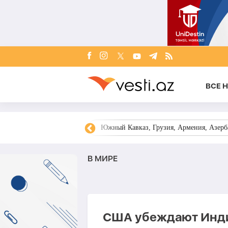
ВСЕ 
овости Азербайджана
Южный Кавказ, Грузия, Армения, Азерба
В МИРЕ
США убеждают Инди