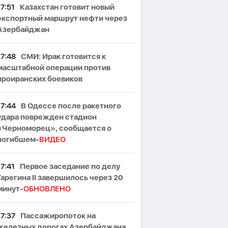
17:51
Казахстан готовит новый
экспортный маршрут нефти через
Азербайджан
17:48
СМИ: Ирак готовится к
масштабной операции против
проиранских боевиков
17:44
В Одессе после ракетного
удара поврежден стадион
«Черноморец», сообщается о
погибшем-
ВИДЕО
17:41
Первое заседание по делу
Гарегина II завершилось через 20
минут-
ОБНОВЛЕНО
17:37
Пассажиропоток на
железных дорогах Азербайджана