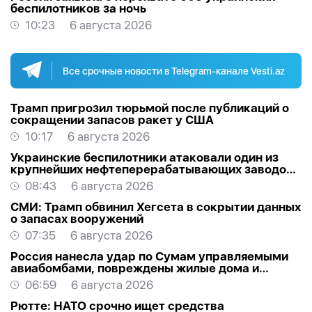
беспилотников за ночь
10:23
6 августа 2026
Все срочные новости в Telegram-канале Vesti.az
Трамп пригрозил тюрьмой после публикаций о
сокращении запасов ракет у США
10:17
6 августа 2026
Украинские беспилотники атаковали один из
крупнейших нефтеперерабатывающих заводов
России в Ярославской области
08:43
6 августа 2026
СМИ: Трамп обвинил Хегсета в сокрытии данных
о запасах вооружений
07:35
6 августа 2026
Россия нанесла удар по Сумам управляемыми
авиабомбами, повреждены жилые дома и
торговый центр
06:59
6 августа 2026
Рютте: НАТО срочно ищет средства