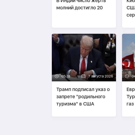
В Индии число жертв
Киб
молний достигло 20
СШ
сер
сво
05:18
7 августа 2026
0
Трамп подписал указ о
Евр
запрете "родильного
Тур
туризма" в США
газ
его