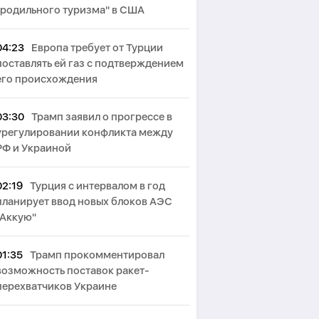
"родильного туризма" в США
04:23
Европа требует от Турции
поставлять ей газ с подтверждением
его происхождения
03:30
Трамп заявил о прогрессе в
урегулировании конфликта между
РФ и Украиной
02:19
Турция с интервалом в год
планирует ввод новых блоков АЭС
"Аккую"
01:35
Трамп прокомментировал
возможность поставок ракет-
перехватчиков Украине