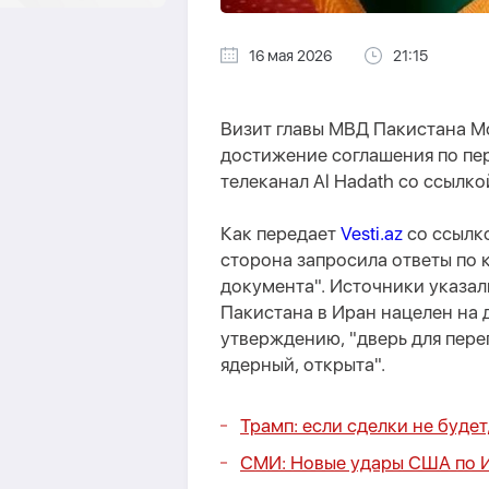
16 мая 2026
21:15
Визит главы МВД Пакистана Мо
достижение соглашения по пе
телеканал Al Hadath со ссылко
Как передает
Vesti.az
со ссылк
сторона запросила ответы по
документа". Источники указал
Пакистана в Иран нацелен на 
утверждению, "дверь для пер
ядерный, открыта".
Трамп: если сделки не буде
СМИ: Новые удары США по И