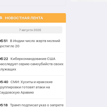
НОВОСТНАЯ ЛЕНТА
7 августа 2026
06:51
В Индии число жертв молний
достигло 20
06:22
Киберкомандование США
расследует серию самоубийств своих
служащих
05:40
СМИ: Хуситы и иракские
группировки готовят атаки на
Саудовскую Аравию
05:18
Трамп подписал указ о запрете