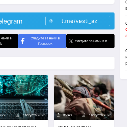
elegram
t.me/vesti_az
 нами в
Следите за нами в
Следите за нами в X
ok
Facebook
6:22
7 августа 2026
05:40
7 августа 2026