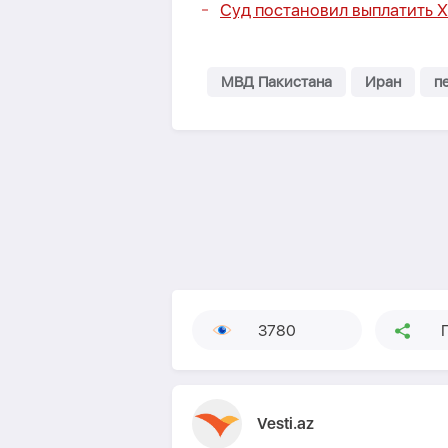
Суд постановил выплатить Х
МВД Пакистана
Иран
п
3780
Vesti.az