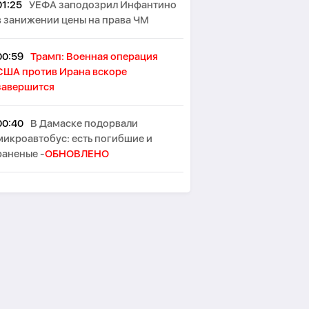
01:25
УЕФА заподозрил Инфантино
в занижении цены на права ЧМ
00:59
Трамп: Военная операция
США против Ирана вскоре
завершится
00:40
В Дамаске подорвали
микроавтобус: есть погибшие и
раненые -
ОБНОВЛЕНО
00:29
Два взрыва произошли на
иранском острове Кешм
00:10
В Германии при столкновении
двух трамваев пострадали до 30
человек