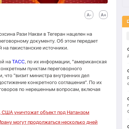
хсина Рази Накви в Тегеран нацелен на
реговорному документу. Об этом передает
й на пакистанские источники.
ой на
ТАСС
, по их информации, "американская
 конкретным пунктам переговорного
и, что "визит министра внутренних дел
достижение конкретного соглашения". По их
еговоров по нерешенным вопросам, включая
т, США уничтожат объект под Натанзом
рану могут продолжаться несколько дней