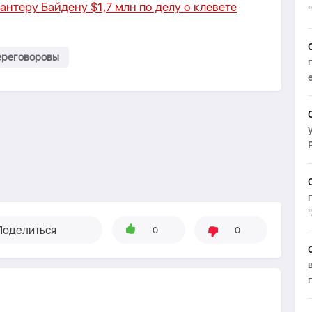
антеру Байдену $1,7 млн по делу о клевете
ереговоровы
Поделиться
0
0