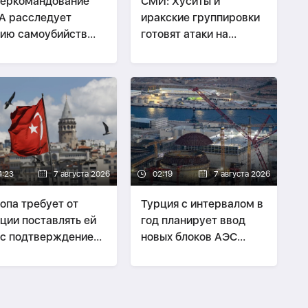
еркомандование
СМИ: Хуситы и
А расследует
иракские группировки
ию самоубийств
готовят атаки на
их служащих
Саудовскую Аравию
4:23
7 августа 2026
02:19
7 августа 2026
опа требует от
Турция с интервалом в
ции поставлять ей
год планирует ввод
 с подтверждением
новых блоков АЭС
 происхождения
"Аккую"