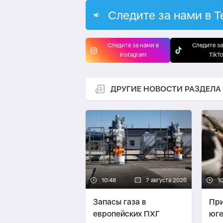
Следите за нами в T
Следите за нами в
Следите за
Instagram
TikT
ДРУГИЕ НОВОСТИ РАЗДЕЛА
10:48
7 августа 2026
1
Запасы газа в
При
европейских ПХГ
юге