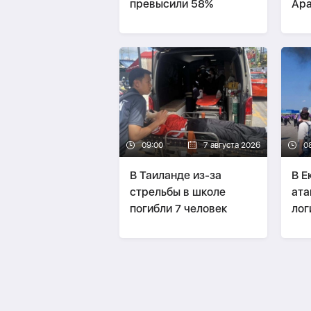
превысили 58%
Ара
мир
09:00
7 августа 2026
0
В Таиланде из-за
В Е
стрельбы в школе
ата
погибли 7 человек
лог
Wil