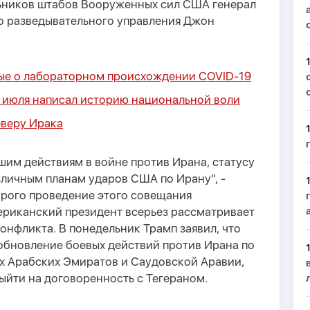
ьников штабов Вооруженных сил США генерал
го разведывательного управления Джон
ые о лабораторном происхождении COVID-19
5 июля написал историю национальной воли
еверу Ирака
им действиям в войне против Ирана, статусу
зличным планам ударов США по Ирану", -
торого проведение этого совещания
мериканский президент всерьез рассматривает
нфликта. В понедельник Трамп заявил, что
обновление боевых действий против Ирана по
х Арабских Эмиратов и Саудовской Аравии,
ыйти на договоренность с Тегераном.