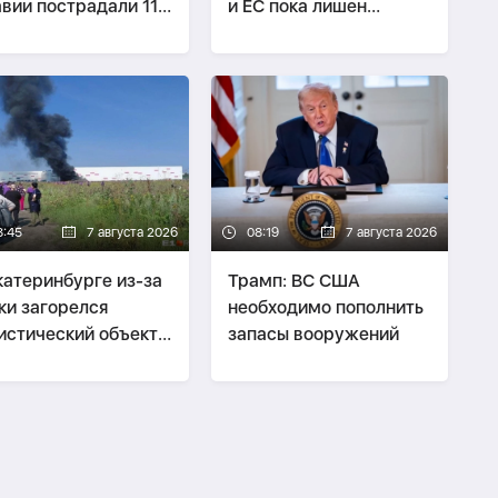
вии пострадали 11
и ЕС пока лишен
ных жителей
смысла
8:45
7 августа 2026
08:19
7 августа 2026
катеринбурге из-за
Трамп: ВС США
ки загорелся
необходимо пополнить
истический объект
запасы вооружений
dberries