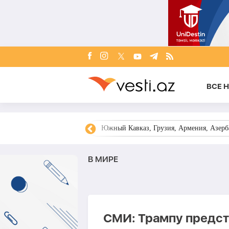
ВСЕ 
овости Азербайджана
Южный Кавказ, Грузия, Армения, Азерба
В МИРЕ
СМИ: Трампу предст