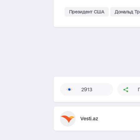
Президент США
Дональд Т
2913
Vesti.az