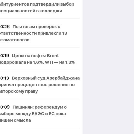
абитуриентов подтвердили выбор
специальностей в колледжи
10:26
По итогам проверок к
ответственности привлекли 13
стоматологов
10:19
Цены на нефть: Brent
подорожала на 1,6%, WTI — на 1,3%
10:13
Верховный суд Азербайджана
принял прецедентное решение по
авторскому праву
10:09
Пашинян: референдум о
выборе между ЕАЭС и ЕС пока
лишен смысла