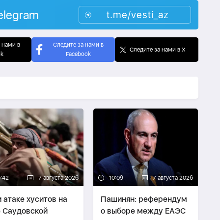
elegram
t.me/vesti_az
 нами в
Следите за нами в
Следите за нами в X
ok
Facebook
0:42
7 августа 2026
10:09
7 августа 2026
 атаке хуситов на
Пашинян: референдум
 Саудовской
о выборе между ЕАЭС