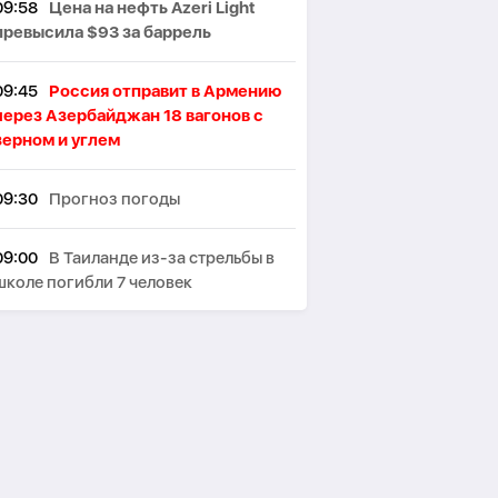
09:58
Цена на нефть Azeri Light
превысила $93 за баррель
09:45
Россия отправит в Армению
через Азербайджан 18 вагонов с
зерном и углем
09:30
Прогноз погоды
09:00
В Таиланде из-за стрельбы в
школе погибли 7 человек
08:45
В Екатеринбурге из-за атаки
загорелся логистический объект
Wildberries
08:30
Курс валюты