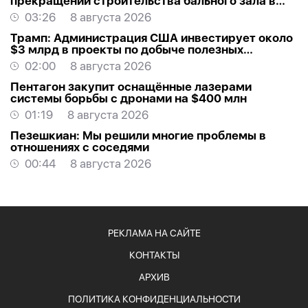
прекращении строительства бального зала в
Белом доме
03:26
8 августа 2026
Трамп: Администрация США инвестирует около
$3 млрд в проекты по добыче полезных
ископаемых
02:00
8 августа 2026
Пентагон закупит оснащённые лазерами
системы борьбы с дронами на $400 млн
01:19
8 августа 2026
Пезешкиан: Мы решили многие проблемы в
отношениях с соседями
00:44
8 августа 2026
РЕКЛАМА НА САЙТЕ
КОНТАКТЫ
АРХИВ
ПОЛИТИКА КОНФИДЕНЦИАЛЬНОСТИ