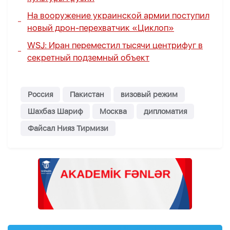
На вооружение украинской армии поступил
новый дрон-перехватчик «Циклоп»
WSJ: Иран переместил тысячи центрифуг в
секретный подземный объект
Россия
Пакистан
визовый режим
Шахбаз Шариф
Москва
дипломатия
Файсал Нияз Тирмизи