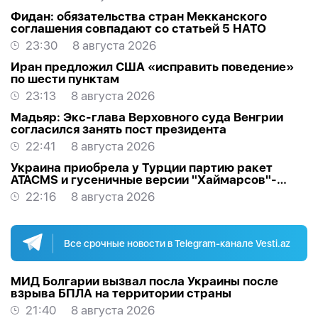
Фидан: обязательства стран Мекканского
соглашения совпадают со статьей 5 НАТО
23:30
8 августа 2026
Иран предложил США «исправить поведение»
по шести пунктам
23:13
8 августа 2026
Мадьяр: Экс-глава Верховного суда Венгрии
согласился занять пост президента
22:41
8 августа 2026
Украина приобрела у Турции партию ракет
ATACMS и гусеничные версии "Хаймарсов"-
ОБНОВЛЕНО
22:16
8 августа 2026
Все срочные новости в Telegram-канале Vesti.az
МИД Болгарии вызвал посла Украины после
взрыва БПЛА на территории страны
21:40
8 августа 2026