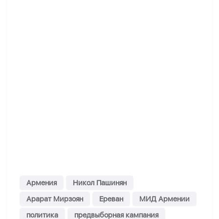
Армения
Никол Пашинян
Арарат Мирзоян
Ереван
МИД Армении
политика
предвыборная кампания