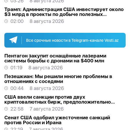
03:26
8 августа 2026
Трамп: Администрация США инвестирует около
$3 млрд в проекты по добыче полезных
ископаемых
02:00
8 августа 2026
Все срочные новости в Telegram-канале Vesti.az
Пентагон закупит оснащённые лазерами
системы борьбы с дронами на $400 млн
01:19
8 августа 2026
Пезешкиан: Мы решили многие проблемы в
отношениях с соседями
00:44
8 августа 2026
США ввели санкции против двух
криптовалютных бирж, предположительно
оказывавших финансовую помощь Ирану
22:58
7 августа 2026
Сенат США одобрил ужесточение санкций
против России и Ирана
22:19
7 августа 2026