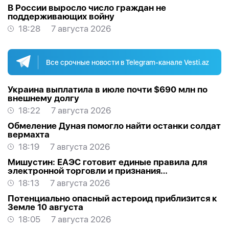
В России выросло число граждан не
поддерживающих войну
18:28
7 августа 2026
Все срочные новости в Telegram-канале Vesti.az
Украина выплатила в июле почти $690 млн по
внешнему долгу
18:22
7 августа 2026
Обмеление Дуная помогло найти останки солдат
вермахта
18:19
7 августа 2026
Мишустин: ЕАЭС готовит единые правила для
электронной торговли и признания
квалификаций
18:13
7 августа 2026
Потенциально опасный астероид приблизится к
Земле 10 августа
18:05
7 августа 2026