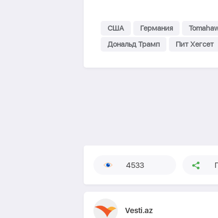
США
Германия
Tomaha
Дональд Трамп
Пит Хегсет
4533
Vesti.az