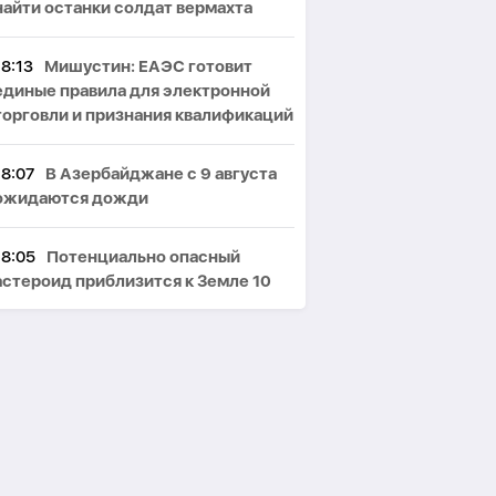
найти останки солдат вермахта
18:13
Мишустин: ЕАЭС готовит
единые правила для электронной
торговли и признания квалификаций
18:07
В Азербайджане с 9 августа
ожидаются дожди
18:05
Потенциально опасный
астероид приблизится к Земле 10
августа
17:59
В Азербайджане задержали
подозреваемых во взломе более
2300 зарубежных сайтов-
ВИДЕО
17:56
Минфин Азербайджана