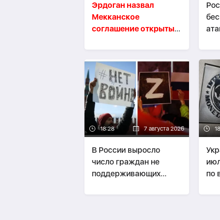
Эрдоган назвал
Рос
Мекканское
бес
соглашение открытым
ата
для других стран
сух
региона
мо
18:28
7 августа 2026
1
В России выросло
Укр
число граждан не
июл
поддерживающих
по 
войну