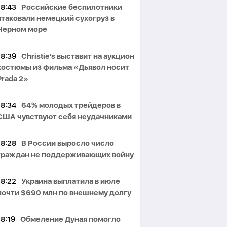
18:43
Российские беспилотники
атаковали немецкий сухогруз в
Черном море
18:39
Christie's выставит на аукцион
костюмы из фильма «Дьявол носит
Prada 2»
18:34
64% молодых трейдеров в
США чувствуют себя неудачниками
18:28
В России выросло число
граждан не поддерживающих войну
18:22
Украина выплатила в июле
почти $690 млн по внешнему долгу
18:19
Обмеление Дуная помогло