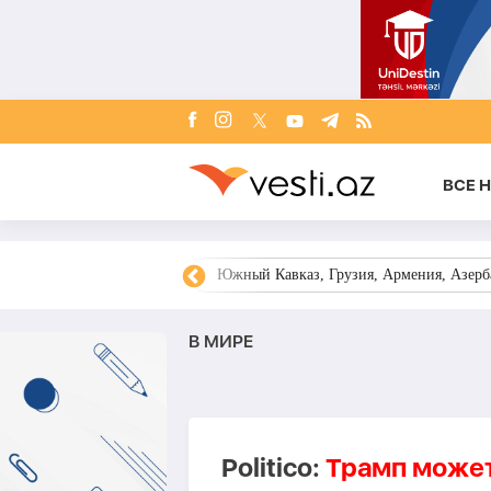
ВСЕ 
овости Азербайджана
Южный Кавказ, Грузия, Армения, Азерба
В МИРЕ
Politico:
Трамп может