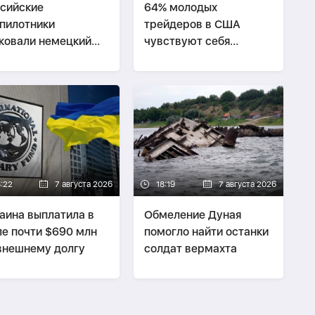
сийские
64% молодых
пилотники
трейдеров в США
ковали немецкий
чувствуют себя
огруз в Черном
неудачниками
ре
8:22
7 августа 2026
18:19
7 августа 2026
аина выплатила в
Обмеление Дуная
е почти $690 млн
помогло найти останки
внешнему долгу
солдат вермахта