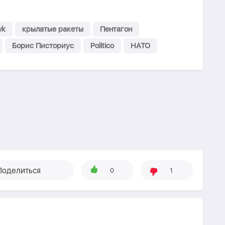
wk
крылатые ракеты
Пентагон
Борис Писториус
Politico
НАТО
Поделиться
0
1