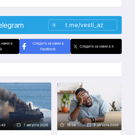
elegram
t.me/vesti_az
 нами в
Следите за нами в
Следите за нами в X
ok
Facebook
8:43
7 августа 2026
18:34
7 августа 2026