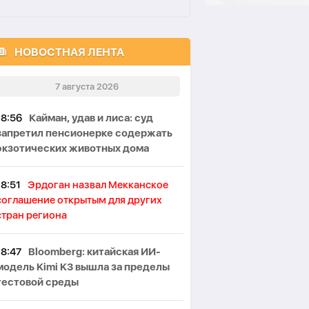
НОВОСТНАЯ ЛЕНТА
7 августа 2026
18:56
Кайман, удав и лиса: суд
запретил пенсионерке содержать
экзотических животных дома
18:51
Эрдоган назвал Мекканское
соглашение открытым для других
стран региона
18:47
Bloomberg: китайская ИИ-
модель Kimi K3 вышла за пределы
тестовой среды