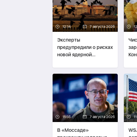
12:14
7 августа 2026
1
Эксперты
Чис
предупредили о рисках
зар
новой ядерной
Кон
стратегии США
тыс
11:56
7 августа 2026
11
В «Моссаде»
WSJ