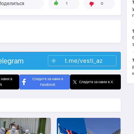
Поделиться
1
0
elegram
t.me/vesti_az
 нами в
Следите за нами в
Следите за нами в X
ok
Facebook