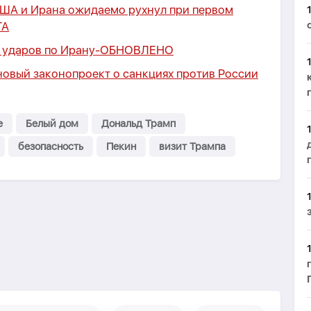
ША и Ирана ожидаемо рухнул при первом
ТА
ударов по Ирану-
ОБНОВЛЕНО
новый законопроект о санкциях против России
e
Белый дом
Дональд Трамп
безопасность
Пекин
визит Трампа