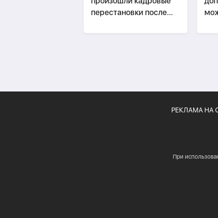
произошли кадровые
доп
перестановки после
мож
публикаций о плане по
гот
Ирану
РЕКЛАМА НА 
При использова