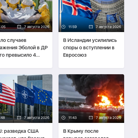
2:05
7 августа 2026
11:59
7 августа 2026
ло случаев
В Исландии усилились
ажения Эболой в ДР
споры о вступлении в
го превысило 4
Евросоюз
ячи
:48
7 августа 2026
11:43
7 августа 2026
: разведка США
В Крыму после