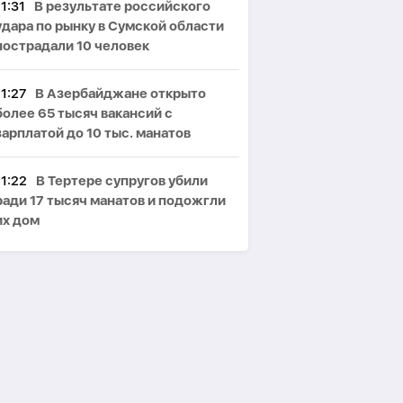
11:31
В результате российского
удара по рынку в Сумской области
пострадали 10 человек
11:27
В Азербайджане открыто
более 65 тысяч вакансий с
зарплатой до 10 тыс. манатов
11:22
В Тертере супругов убили
ради 17 тысяч манатов и подожгли
их дом
11:19
Турция, Саудовская Аравия и
Пакистан подпишут соглашение в
сфере обороны
11:13
Bloomberg: Ким Чен Ын
заработал $22 млрд на российско-
украинской войне