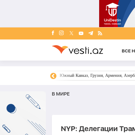
ВСЕ 
овости Азербайджана
Южный Кавказ, Грузия, Армения, Азерба
В МИРЕ
NYP: Делегации Тра