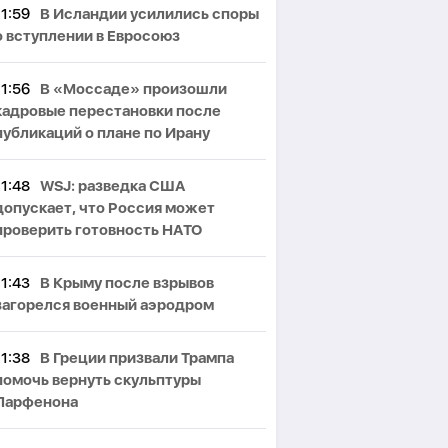
11:59
В Исландии усилились споры
о вступлении в Евросоюз
11:56
В «Моссаде» произошли
кадровые перестановки после
публикаций о плане по Ирану
11:48
WSJ: разведка США
допускает, что Россия может
проверить готовность НАТО
11:43
В Крыму после взрывов
загорелся военный аэродром
11:38
В Греции призвали Трампа
помочь вернуть скульптуры
Парфенона