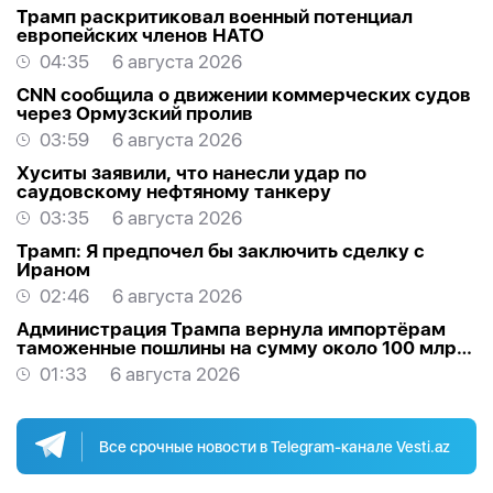
Трамп раскритиковал военный потенциал
европейских членов НАТО
04:35
6 августа 2026
CNN сообщила о движении коммерческих судов
через Ормузский пролив
03:59
6 августа 2026
Хуситы заявили, что нанесли удар по
саудовскому нефтяному танкеру
03:35
6 августа 2026
Трамп: Я предпочел бы заключить сделку с
Ираном
02:46
6 августа 2026
Администрация Трампа вернула импортёрам
таможенные пошлины на сумму около 100 млрд
долларов
01:33
6 августа 2026
Все срочные новости в Telegram-канале Vesti.az