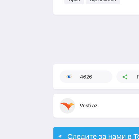
4626
Vesti.az
Следите за нами в T