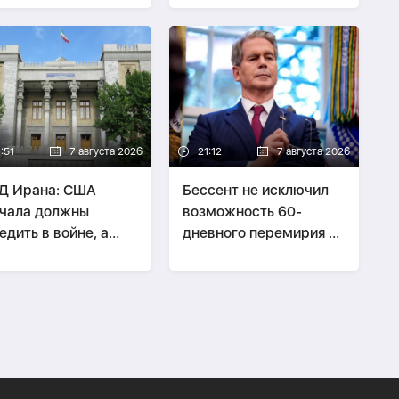
оказывавших
финансовую помощь
Ирану
:51
7 августа 2026
21:12
7 августа 2026
Д Ирана: США
Бессент не исключил
чала должны
возможность 60-
едить в войне, а
дневного перемирия с
ом говорить о
Ираном
офеях» Ирана