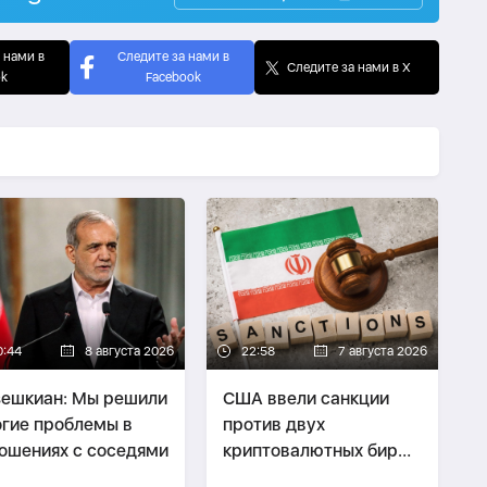
 нами в
Следите за нами в
Следите за нами в X
ok
Facebook
0:44
8 августа 2026
22:58
7 августа 2026
ешкиан: Мы решили
США ввели санкции
гие проблемы в
против двух
ошениях с соседями
криптовалютных бирж,
предположительно