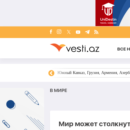
ВСЕ 
овости Азербайджана
Южный Кавказ, Грузия, Армения, Азерба
В МИРЕ
Мир может столкнут