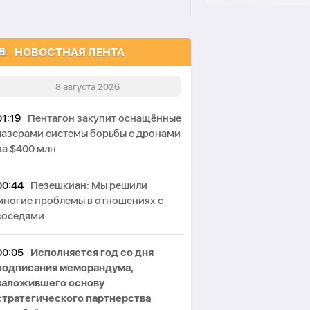
НОВОСТНАЯ ЛЕНТА
8 августа 2026
01:19
Пентагон закупит оснащённые
лазерами системы борьбы с дронами
на $400 млн
00:44
Пезешкиан: Мы решили
многие проблемы в отношениях с
соседями
00:05
Исполняется год со дня
подписания меморандума,
заложившего основу
стратегического партнерства