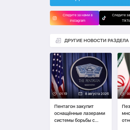
Следите за нами в
Следите за
Instagram
TikT
ДРУГИЕ НОВОСТИ РАЗДЕЛА
01:19
8 августа 2026
0
Пентагон закупит
Пез
оснащённые лазерами
мно
системы борьбы с
отн
дронами на $400 млн