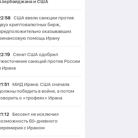
Азербайджана и США
22:58
США ввели санкции против
двух криптовалютных бирж,
предположительно оказывавших
финансовую помощь Ирану
22:19
Сенат США одобрил
ужесточение санкций против России
и Ирана
21:51
МИД Ирана: США сначала
должны победить в войне, а потом
говорить о «трофеях» Ирана
21:12
Бессент не исключил
возможность 60-дневного
перемирия с Ираном