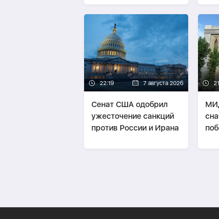
22:19
7 августа 2026
21
Сенат США одобрил
МИ
ужесточение санкций
сна
против России и Ирана
поб
пот
«тр