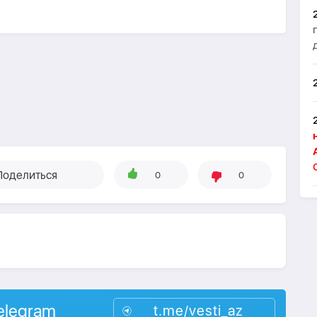
Поделиться
0
0
elegram
t.me/vesti_az