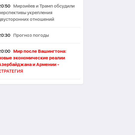
20:50
Мирзиёев и Трамп обсудили
перспективы укрепления
двусторонних отношений
20:30
Прогноз погоды
20:00
Мир после Вашингтона:
новые экономические реалии
Азербайджана и Армении -
СТРАТЕГИЯ
19:53
В Лондоне намерены
ограничить употребление алкоголя
в пабах стоя
19:46
Японские ученые назвали
ключевой фактор восприятия
женской привлекательности