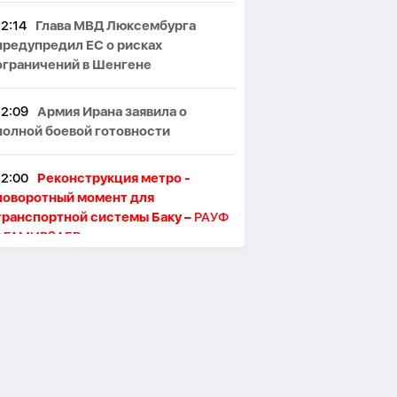
12:14
Глава МВД Люксембурга
предупредил ЕС о рисках
ограничений в Шенгене
12:09
Армия Ирана заявила о
полной боевой готовности
12:00
Реконструкция метро -
поворотный момент для
транспортной системы Баку –
РАУФ
АГАМИРЗАЕВ
11:54
Трамп: США контролируют
60% мировых запасов нефти и газа
11:47
Через Азербайджан в
Армению уже перевезли более 36
тыс. тонн российского зерна