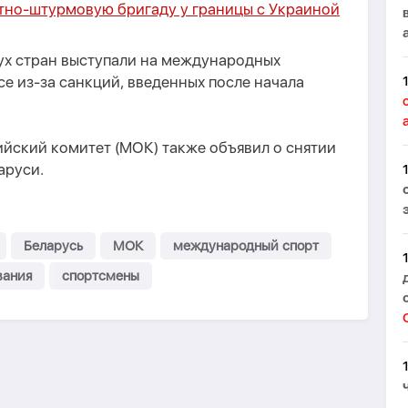
тно-штурмовую бригаду у границы с Украиной
вух стран выступали на международных
се из-за санкций, введенных после начала
ский комитет (МОК) также объявил о снятии
аруси.
Беларусь
МОК
международный спорт
вания
спортсмены