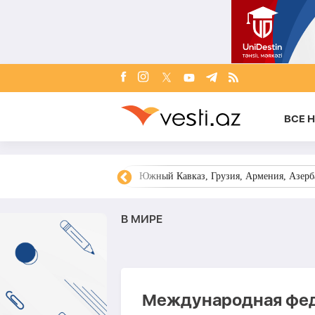
ВСЕ 
овости Азербайджана
Южный Кавказ, Грузия, Армения, Азерба
В МИРЕ
Международная фед