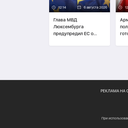
12:14
6 августа 2026
1
Глава МВД
Арм
Люксембурга
пол
предупредил ЕС о
гот
рисках ограничений в
Шенгене
РЕКЛАМА НА 
При использова