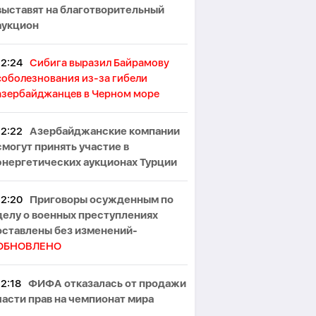
выставят на благотворительный
аукцион
12:24
Сибига выразил Байрамову
соболезнования из-за гибели
азербайджанцев в Черном море
12:22
Азербайджанские компании
смогут принять участие в
энергетических аукционах Турции
12:20
Приговоры осужденным по
делу о военных преступлениях
оставлены без изменений-
ОБНОВЛЕНО
12:18
ФИФА отказалась от продажи
части прав на чемпионат мира