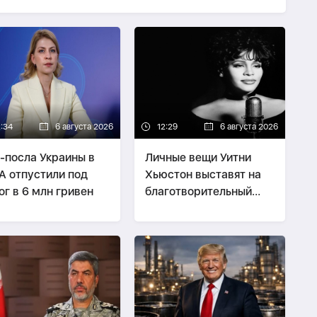
2:34
6 августа 2026
12:29
6 августа 2026
-посла Украины в
Личные вещи Уитни
 отпустили под
Хьюстон выставят на
ог в 6 млн гривен
благотворительный
аукцион