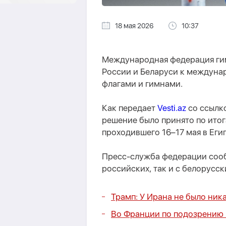
18 мая 2026
10:37
Международная федерация гим
России и Беларуси к междун
флагами и гимнами.
Как передает
Vesti.az
со ссылк
решение было принято по итог
проходившего 16–17 мая в Егип
Пресс-служба федерации сооб
российских, так и с белорусск
Трамп: У Ирана не было ник
Во Франции по подозрению 