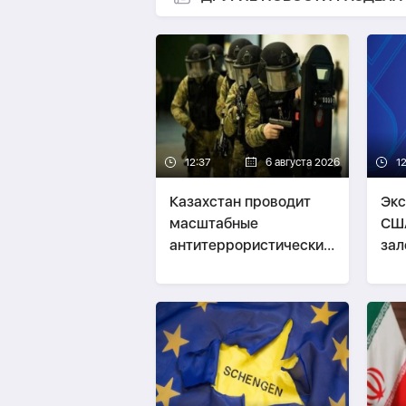
12:37
6 августа 2026
1
Казахстан проводит
Экс
масштабные
США
антитеррористические
зал
учения