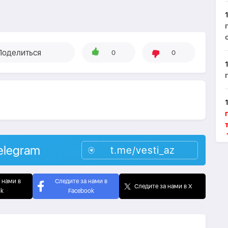
Поделиться
0
0
elegram
t.me/vesti_az
 нами в
Следите за нами в
Следите за нами в X
ok
Facebook