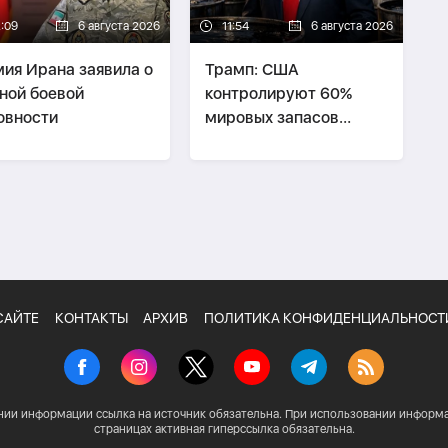
2:09
6 августа 2026
11:54
6 августа 2026
ия Ирана заявила о
Трамп: США
ной боевой
контролируют 60%
овности
мировых запасов
нефти и газа
САЙТЕ
КОНТАКТЫ
АРХИВ
ПОЛИТИКА КОНФИДЕНЦИАЛЬНОСТ
нии информации ссылка на источник обязательна. При использовании информа
страницах активная гиперссылка обязательна.