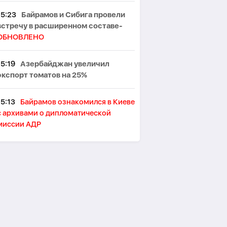
15:23
Байрамов и Сибига провели
встречу в расширенном составе-
ОБНОВЛЕНО
15:19
Азербайджан увеличил
экспорт томатов на 25%
15:13
Байрамов ознакомился в Киеве
с архивами о дипломатической
миссии АДР
15:11
TotalEnergies: Россия
экспортирует около 3 млн баррелей
нефти в сутки через теневой флот
15:09
Глава турецкой разведки
встретился с министром
иностранных дел Сирии