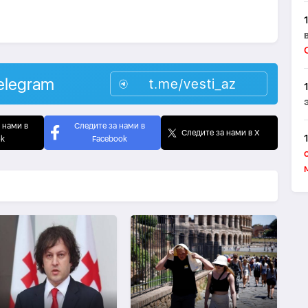
elegram
t.me/vesti_az
 нами в
Следите за нами в
Следите за нами в X
ok
Facebook