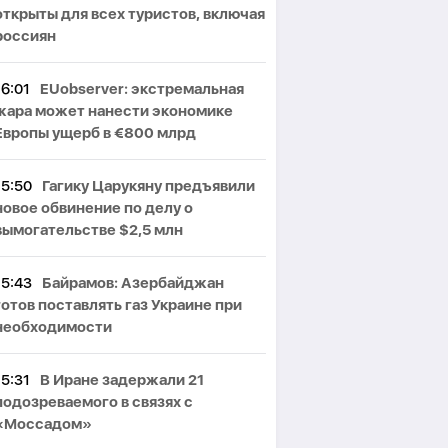
открыты для всех туристов, включая
россиян
16:01
EUobserver: экстремальная
жара может нанести экономике
Европы ущерб в €800 млрд
15:50
Гагику Царукяну предъявили
новое обвинение по делу о
вымогательстве $2,5 млн
15:43
Байрамов: Азербайджан
готов поставлять газ Украине при
необходимости
15:31
В Иране задержали 21
подозреваемого в связях с
«Моссадом»