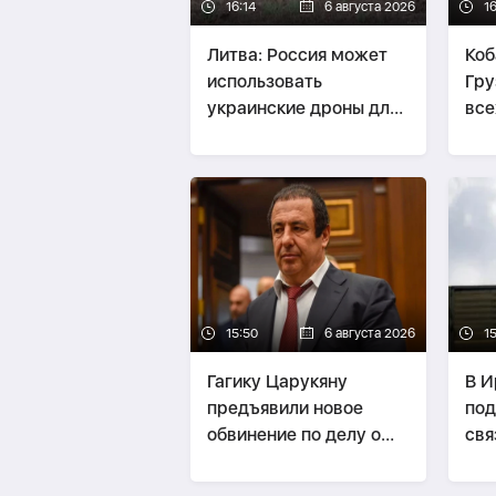
16:14
6 августа 2026
16
Литва: Россия может
Коб
использовать
Гру
украинские дроны для
все
провокаций в странах
рос
Балтии
15:50
6 августа 2026
15
Гагику Царукяну
В И
предъявили новое
под
обвинение по делу о
свя
вымогательстве $2,5
млн