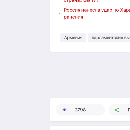
странах Балтии
Россия нанесла удар по Харь
ранения
Армения
парламентские в
3798