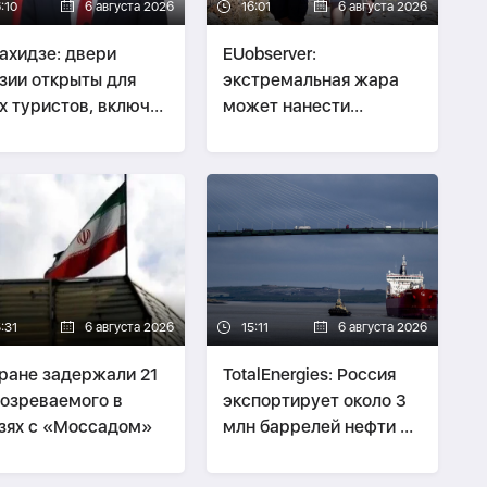
:10
6 августа 2026
16:01
6 августа 2026
ахидзе: двери
EUobserver:
зии открыты для
экстремальная жара
х туристов, включая
может нанести
сиян
экономике Европы
ущерб в €800 млрд
:31
6 августа 2026
15:11
6 августа 2026
ране задержали 21
TotalEnergies: Россия
озреваемого в
экспортирует около 3
зях с «Моссадом»
млн баррелей нефти в
сутки через теневой
флот