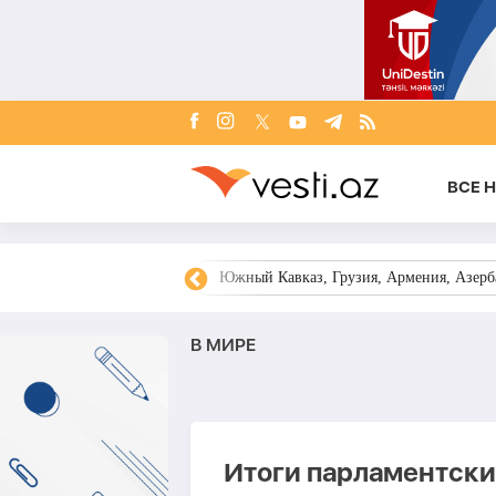
ВСЕ 
овости Азербайджана
Южный Кавказ, Грузия, Армения, Азерба
В МИРЕ
Итоги парламентски