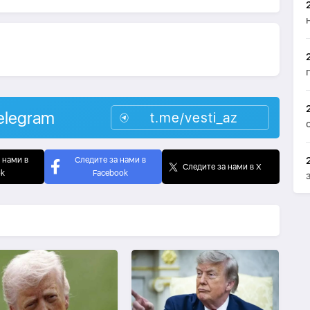
elegram
t.me/vesti_az
 нами в
Следите за нами в
Следите за нами в X
ok
Facebook