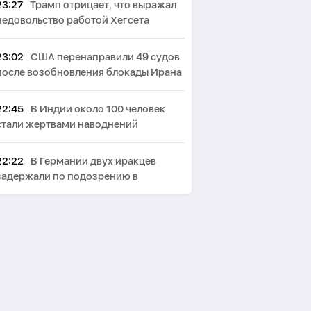
23:27
Трамп отрицает, что выражал
недовольство работой Хегсета
23:02
США перенаправили 49 судов
после возобновления блокады Ирана
22:45
В Индии около 100 человек
стали жертвами наводнений
22:22
В Германии двух иракцев
задержали по подозрению в
терроризме
22:03
США ввели санкции против
военного атташе Кубы в России
21:40
СМИ: В Британии стали
запрещать использование умных