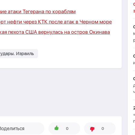
ние атаки Тегерана по кораблям
рт нефти через КТК после атак в Черном море
кая пехота США вернулась на остров Окинава
удары. Израиль
Поделиться
0
0