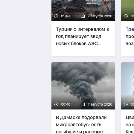
01:49
7 августа 2026
0
Турция с интервалом в
Тр
год планирует ввод
пр
новых блоков АЭС
воз
"Аккую"
рак
Укр
00:40
7 августа 2026
0
В Дамаске подорвали
Два
микроавтобус: есть
на 
погибшие и раненые
Ке