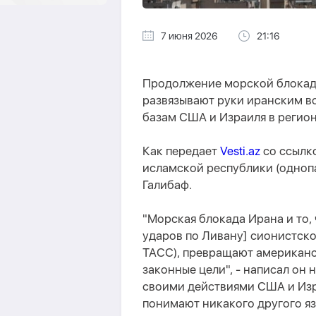
7 июня 2026
21:16
Продолжение морской блокады
развязывают руки иранским в
базам США и Израиля в регион
Как передает
Vesti.az
со ссылк
исламской республики (одноп
Галибаф.
"Морская блокада Ирана и то,
ударов по Ливану] сионистско
ТАСС), превращают американск
законные цели", - написал он 
своими действиями США и Изр
понимают никакого другого яз