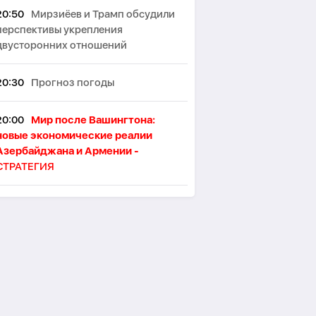
20:50
Мирзиёев и Трамп обсудили
перспективы укрепления
двусторонних отношений
20:30
Прогноз погоды
20:00
Мир после Вашингтона:
новые экономические реалии
Азербайджана и Армении -
СТРАТЕГИЯ
19:53
В Лондоне намерены
ограничить употребление алкоголя
в пабах стоя
19:46
Японские ученые назвали
ключевой фактор восприятия
женской привлекательности