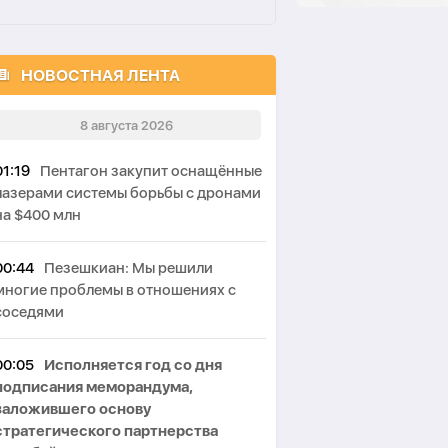
НОВОСТНАЯ ЛЕНТА
8 августа 2026
01:19
Пентагон закупит оснащённые
лазерами системы борьбы с дронами
на $400 млн
00:44
Пезешкиан: Мы решили
многие проблемы в отношениях с
соседями
00:05
Исполняется год со дня
подписания меморандума,
заложившего основу
стратегического партнерства