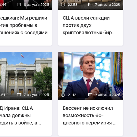
0:44
8 августа 2026
22:58
7 августа 2026
ешкиан: Мы решили
США ввели санкции
гие проблемы в
против двух
ошениях с соседями
криптовалютных бирж,
предположительно
оказывавших
финансовую помощь
Ирану
:51
7 августа 2026
21:12
7 августа 2026
Д Ирана: США
Бессент не исключил
чала должны
возможность 60-
едить в войне, а
дневного перемирия с
ом говорить о
Ираном