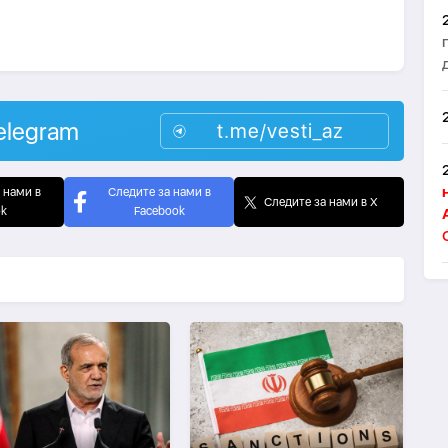
elegram
t.me/vesti_az
 нами в
Следите за нами в
Следите за нами в X
ok
Facebook