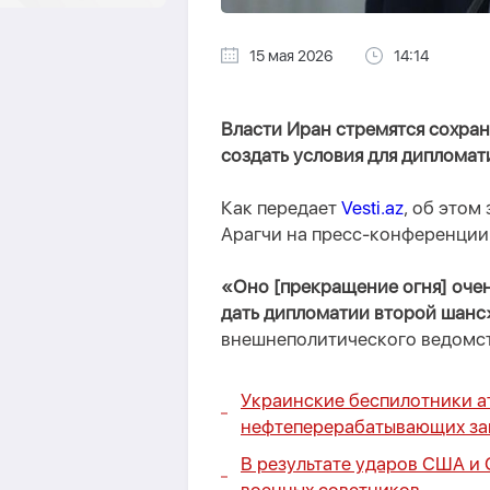
15 мая 2026
14:14
Власти Иран стремятся сохра
создать условия для дипломат
Как передает
Vesti.az
, об этом
Арагчи на пресс-конференции
«Оно [прекращение огня] очен
дать дипломатии второй шанс
внешнеполитического ведомст
Украинские беспилотники а
нефтеперерабатывающих зав
В результате ударов США и