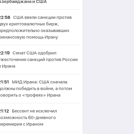
Азербайджана и США
22:58
США ввели санкции против
двух криптовалютных бирж,
предположительно оказывавших
финансовую помощь Ирану
22:19
Сенат США одобрил
ужесточение санкций против России
и Ирана
21:51
МИД Ирана: США сначала
должны победить в войне, а потом
говорить о «трофеях» Ирана
21:12
Бессент не исключил
возможность 60-дневного
перемирия с Ираном