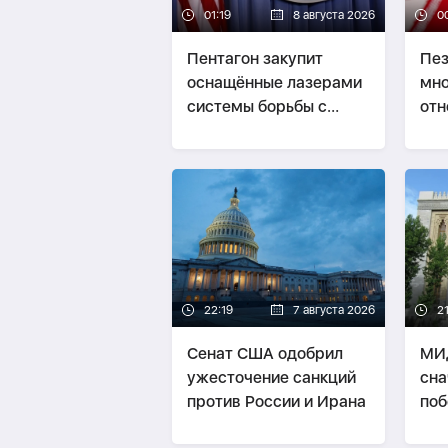
01:19
8 августа 2026
0
Пентагон закупит
Пез
оснащённые лазерами
мно
системы борьбы с
отн
дронами на $400 млн
22:19
7 августа 2026
21
Сенат США одобрил
МИ
ужесточение санкций
сна
против России и Ирана
поб
пот