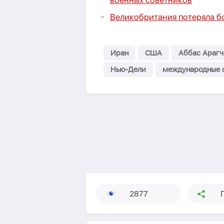
военных советников
Великобритания потеряла бо
Иран
США
Аббас Арагч
Нью-Дели
международные 
2877