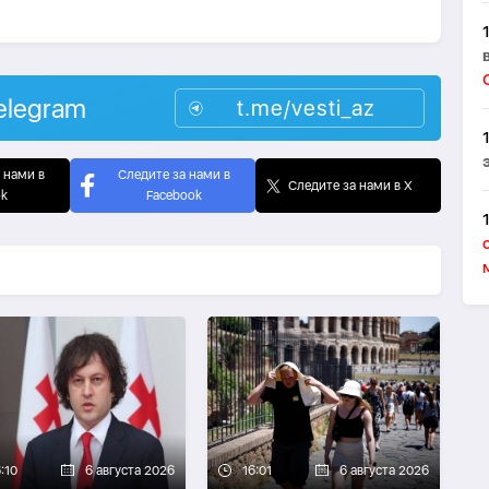
elegram
t.me/vesti_az
 нами в
Следите за нами в
Следите за нами в X
ok
Facebook
:10
6 августа 2026
16:01
6 августа 2026