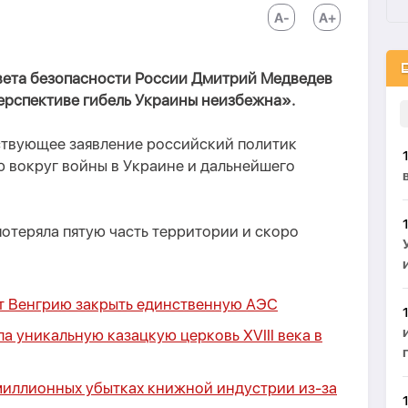
вета безопасности России Дмитрий Медведев
перспективе гибель Украины неизбежна».
тствующее заявление российский политик
 вокруг войны в Украине и дальнейшего
потеряла пятую часть территории и скоро
т Венгрию закрыть единственную АЭС
а уникальную казацкую церковь XVIII века в
иллионных убытках книжной индустрии из-за