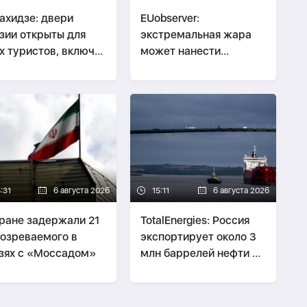
ахидзе: двери
EUobserver:
зии открыты для
экстремальная жара
х туристов, включая
может нанести
сиян
экономике Европы
ущерб в €800 млрд
:31
6 августа 2026
15:11
6 августа 2026
ране задержали 21
TotalEnergies: Россия
озреваемого в
экспортирует около 3
зях с «Моссадом»
млн баррелей нефти в
сутки через теневой
флот