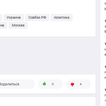
Украина
Совбез РФ
политика
йна
Москва
Поделиться
0
4