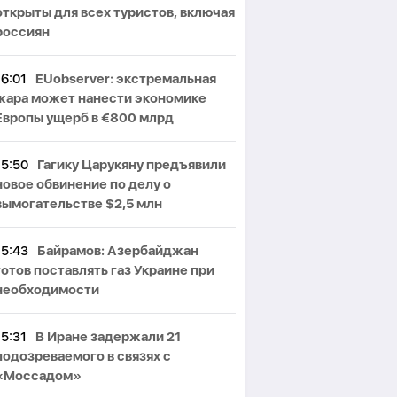
открыты для всех туристов, включая
россиян
16:01
EUobserver: экстремальная
жара может нанести экономике
Европы ущерб в €800 млрд
15:50
Гагику Царукяну предъявили
новое обвинение по делу о
вымогательстве $2,5 млн
15:43
Байрамов: Азербайджан
готов поставлять газ Украине при
необходимости
15:31
В Иране задержали 21
подозреваемого в связях с
«Моссадом»