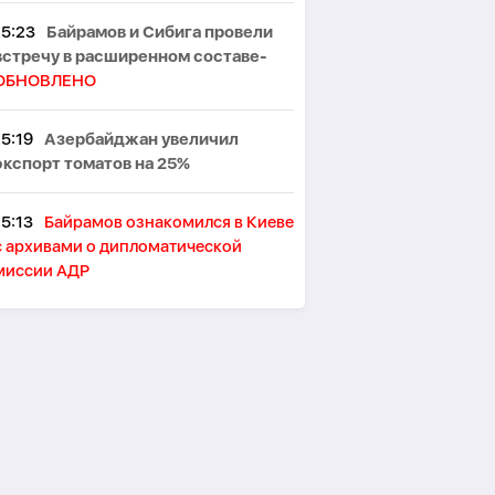
15:23
Байрамов и Сибига провели
встречу в расширенном составе-
ОБНОВЛЕНО
15:19
Азербайджан увеличил
экспорт томатов на 25%
15:13
Байрамов ознакомился в Киеве
с архивами о дипломатической
миссии АДР
15:11
TotalEnergies: Россия
экспортирует около 3 млн баррелей
нефти в сутки через теневой флот
15:09
Глава турецкой разведки
встретился с министром
иностранных дел Сирии