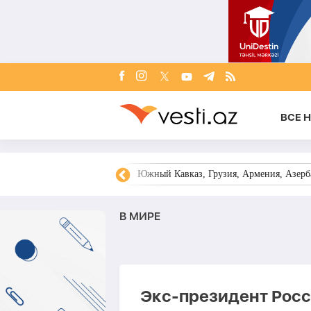
ВСЕ 
овости Азербайджана
Южный Кавказ, Грузия, Армения, Азерба
В МИРЕ
Экс-президент Росс