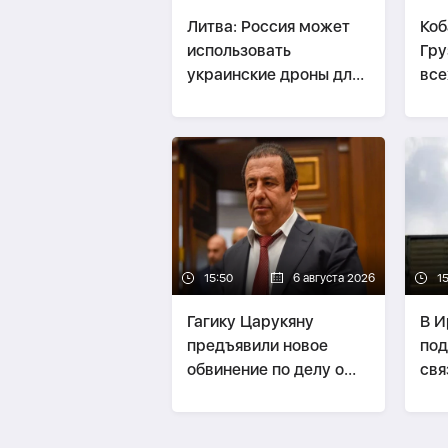
Литва: Россия может
Коб
использовать
Гру
украинские дроны для
все
провокаций в странах
рос
Балтии
15:50
6 августа 2026
15
Гагику Царукяну
В И
предъявили новое
под
обвинение по делу о
свя
вымогательстве $2,5
млн