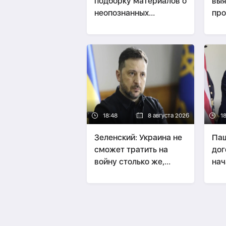
подборку материалов о
выя
неопознанных
про
аномальных явлениях
па
кр
18:48
8 августа 2026
1
Зеленский: Украина не
Паш
сможет тратить на
дог
войну столько же,
нач
сколько Россия