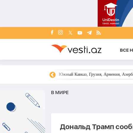
ВСЕ 
овости Азербайджана
Южный Кавказ, Грузия, Армения, Азерба
В МИРЕ
Дональд Трамп сооб