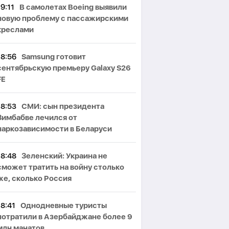
19:11
В самолетах Boeing выявили
новую проблему с пассажирскими
креслами
18:56
Samsung готовит
сентябрьскую премьеру Galaxy S26
FE
18:53
СМИ: сын президента
Зимбабве лечился от
наркозависимости в Беларуси
18:48
Зеленский: Украина не
сможет тратить на войну столько
же, сколько Россия
18:41
Однодневные туристы
потратили в Азербайджане более 9
млн манатов