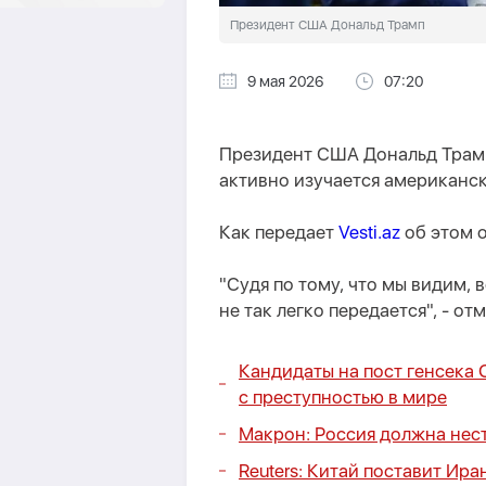
Президент США Дональд Трамп
9 мая 2026
07:20
Президент США Дональд Трамп 
активно изучается американс
Как передает
Vesti.az
об этом о
"Судя по тому, что мы видим, в
не так легко передается", - от
Кандидаты на пост генсека 
с преступностью в мире
Макрон: Россия должна нест
Reuters: Китай поставит Ир