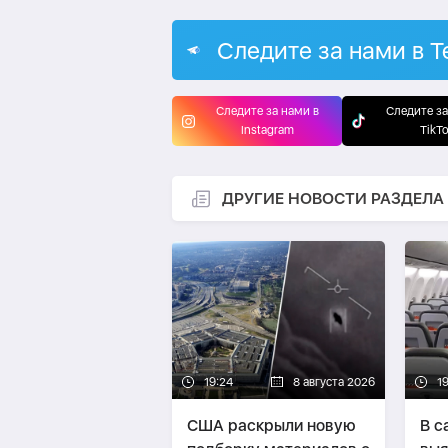
Следите за нами в T
Следите за нами в
Следите за
Instagram
TikT
ДРУГИЕ НОВОСТИ РАЗДЕЛА
19:24
8 августа 2026
19
США раскрыли новую
В с