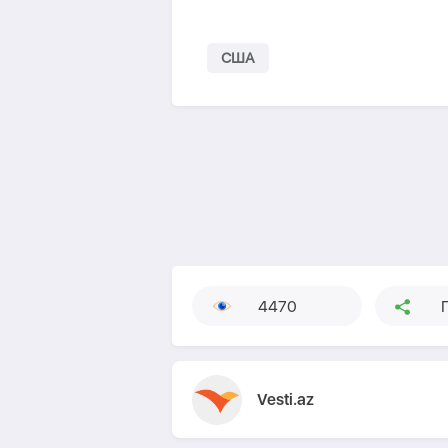
США
4470
Vesti.az