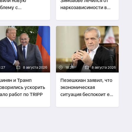
вили новую
Зимбабве лечился от
блему с
наркозависимости в
ссажирскими
Беларуси
еслами
8:27
8 августа 2026
18:21
8 августа 2026
инян и Трамп
Пезешкиан заявил, что
оворились ускорить
экономическая
ало работ по TRIPP
ситуация беспокоит его
больше войны