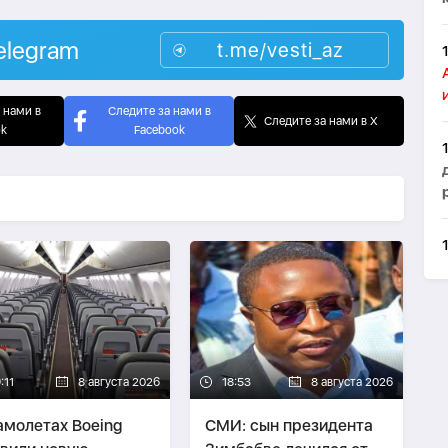
elegram
t.me/vesti_az
 нами в
Следите за нами в
Следите за нами в X
ok
Facebook
:11
8 августа 2026
18:53
8 августа 2026
амолетах Boeing
СМИ: сын президента