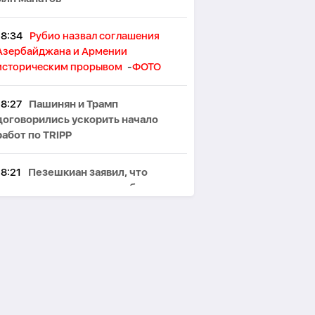
18:34
Рубио назвал соглашения
Азербайджана и Армении
историческим прорывом
-
ФОТО
18:27
Пашинян и Трамп
договорились ускорить начало
работ по TRIPP
18:21
Пезешкиан заявил, что
экономическая ситуация беспокоит
его больше войны
18:13
FT: Перекрытие Ормузского
пролива может взвинтить нефть до
$200
18:05
Британских школьников