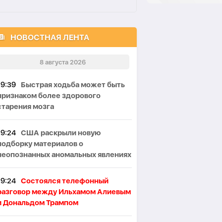
НОВОСТНАЯ ЛЕНТА
8 августа 2026
19:39
Быстрая ходьба может быть
признаком более здорового
старения мозга
19:24
США раскрыли новую
подборку материалов о
неопознанных аномальных явлениях
19:24
Состоялся телефонный
азговор между Ильхамом Алиевым
и Дональдом Трампом