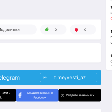
Поделиться
0
0
elegram
t.me/vesti_az
 нами в
Следите за нами в
Следите за нами в X
ok
Facebook