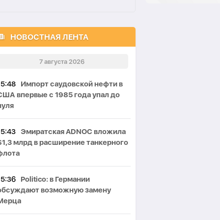
НОВОСТНАЯ ЛЕНТА
7 августа 2026
15:48
Импорт саудовской нефти в
США впервые с 1985 года упал до
нуля
15:43
Эмиратская ADNOC вложила
$1,3 млрд в расширение танкерного
флота
15:36
Politico: в Германии
обсуждают возможную замену
Мерца