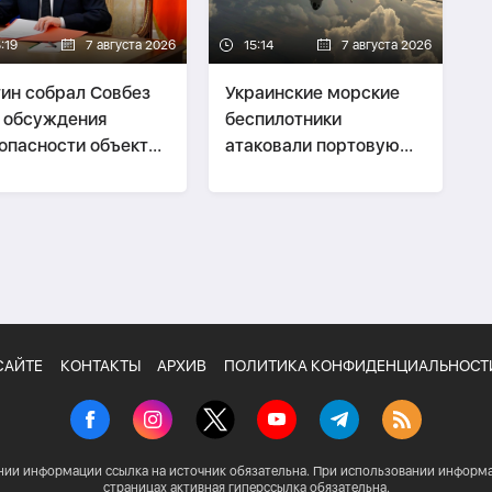
:19
7 августа 2026
15:14
7 августа 2026
ин собрал Совбез
Украинские морские
 обсуждения
беспилотники
опасности объектов
атаковали портовую
фраструктуры
зону Ялты
САЙТЕ
КОНТАКТЫ
АРХИВ
ПОЛИТИКА КОНФИДЕНЦИАЛЬНОСТ
нии информации ссылка на источник обязательна. При использовании информа
страницах активная гиперссылка обязательна.