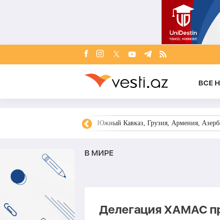
ВСЕ 
овости Азербайджана
Южный Кавказ, Грузия, Армения, Азерба
В МИРЕ
Делегация ХАМАС пр