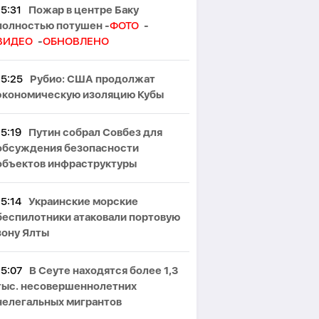
15:31
Пожар в центре Баку
полностью потушен -
ФОТО
-
ВИДЕО
-
ОБНОВЛЕНО
15:25
Рубио: США продолжат
экономическую изоляцию Кубы
15:19
Путин собрал Совбез для
обсуждения безопасности
объектов инфраструктуры
15:14
Украинские морские
беспилотники атаковали портовую
зону Ялты
15:07
В Сеуте находятся более 1,3
тыс. несовершеннолетних
нелегальных мигрантов