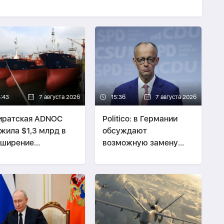
5:43
7 августа 2026
15:36
7 августа 2026
иратская ADNOC
Politico: в Германии
жила $1,3 млрд в
обсуждают
сширение
возможную замену
керного флота
Мерца