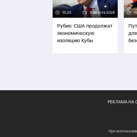
15:25
7 августа 2026
15
Рубио: США продолжат
Пут
экономическую
для
изоляцию Кубы
без
ин
РЕКЛАМА НА 
При использова