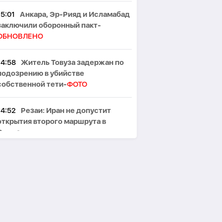
15:01
Анкара, Эр-Рияд и Исламабад
заключили оборонный пакт-
ОБНОВЛЕНО
14:58
Житель Товуза задержан по
подозрению в убийстве
собственной тети-
ФОТО
14:52
Резаи: Иран не допустит
открытия второго маршрута в
Ормузском проливе
14:46
Moody's высоко оценило
банковское регулирование в
Азербайджане
14:43
Lionsgate снимет
продолжение байопика о Майкле