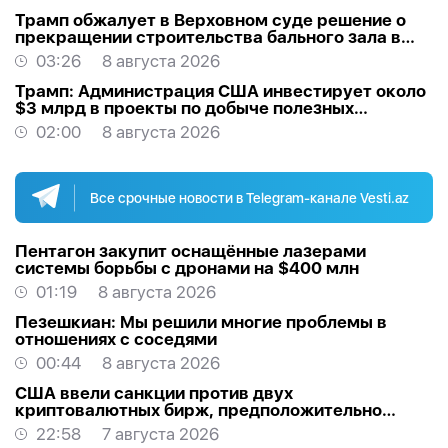
Трамп обжалует в Верховном суде решение о
прекращении строительства бального зала в
Белом доме
03:26
8 августа 2026
Трамп: Администрация США инвестирует около
$3 млрд в проекты по добыче полезных
ископаемых
02:00
8 августа 2026
Все срочные новости в Telegram-канале Vesti.az
Пентагон закупит оснащённые лазерами
системы борьбы с дронами на $400 млн
01:19
8 августа 2026
Пезешкиан: Мы решили многие проблемы в
отношениях с соседями
00:44
8 августа 2026
США ввели санкции против двух
криптовалютных бирж, предположительно
оказывавших финансовую помощь Ирану
22:58
7 августа 2026