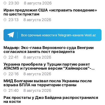
23:30
8 августа 2026
Иран предложил США «исправить поведение»
по шести пунктам
23:13
8 августа 2026
Все срочные новости в Telegram-канале Vesti.az
Мадьяр: Экс-глава Верховного суда Венгрии
согласился занять пост президента
22:41
8 августа 2026
Украина приобрела у Турции партию ракет
ATACMS и гусеничные версии "Хаймарсов"-
ОБНОВЛЕНО
22:16
8 августа 2026
МИД Болгарии вызвал посла Украины после
взрыва БПЛА на территории страны
21:40
8 августа 2026
Рак простаты у Джо Байдена распространился
на кости