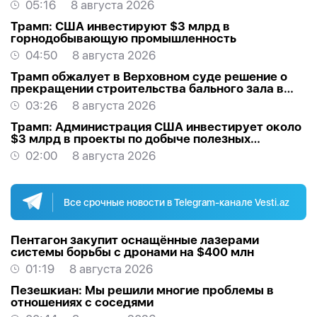
05:16
8 августа 2026
Трамп: США инвестируют $3 млрд в
горнодобывающую промышленность
04:50
8 августа 2026
Трамп обжалует в Верховном суде решение о
прекращении строительства бального зала в
Белом доме
03:26
8 августа 2026
Трамп: Администрация США инвестирует около
$3 млрд в проекты по добыче полезных
ископаемых
02:00
8 августа 2026
Все срочные новости в Telegram-канале Vesti.az
Пентагон закупит оснащённые лазерами
системы борьбы с дронами на $400 млн
01:19
8 августа 2026
Пезешкиан: Мы решили многие проблемы в
отношениях с соседями