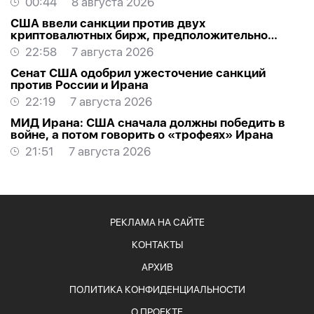
00:44
8 августа 2026
США ввели санкции против двух
криптовалютных бирж, предположительно
оказывавших финансовую помощь Ирану
22:58
7 августа 2026
Сенат США одобрил ужесточение санкций
против России и Ирана
22:19
7 августа 2026
МИД Ирана: США сначала должны победить в
войне, а потом говорить о «трофеях» Ирана
21:51
7 августа 2026
РЕКЛАМА НА САЙТЕ
КОНТАКТЫ
АРХИВ
ПОЛИТИКА КОНФИДЕНЦИАЛЬНОСТИ
О ПРОЕКТЕ