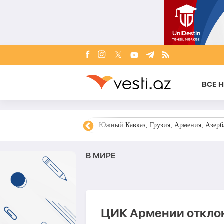
ВСЕ 
овости Азербайджана
Южный Кавказ, Грузия, Армения, Азерба
В МИРЕ
ЦИК Армении отклон