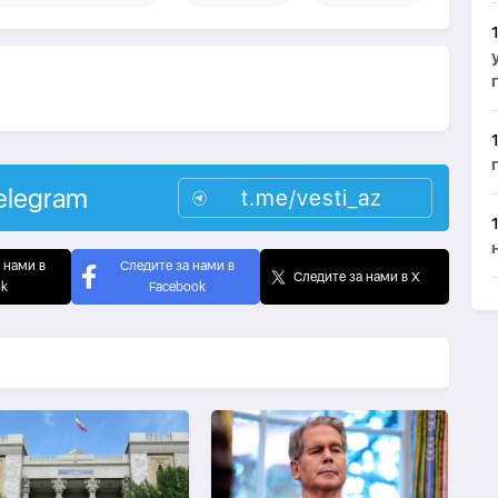
elegram
t.me/vesti_az
 нами в
Следите за нами в
Следите за нами в X
ok
Facebook