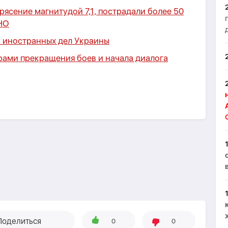
ясение магнитудой 7,1, пострадали более 50
НО
а иностранных дел Украины
ами прекращения боев и начала диалога
Поделиться
0
0