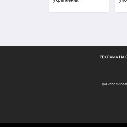
укрепления
упо
двусторонних
в п
отношений
РЕКЛАМА НА 
При использова