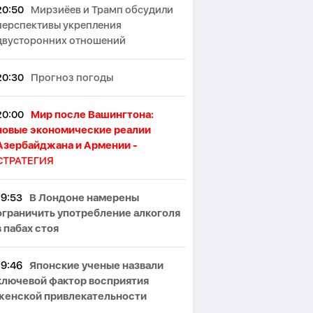
20:50
Мирзиёев и Трамп обсудили
перспективы укрепления
двусторонних отношений
20:30
Прогноз погоды
20:00
Мир после Вашингтона:
новые экономические реалии
Азербайджана и Армении -
СТРАТЕГИЯ
19:53
В Лондоне намерены
ограничить употребление алкоголя
в пабах стоя
19:46
Японские ученые назвали
ключевой фактор восприятия
женской привлекательности