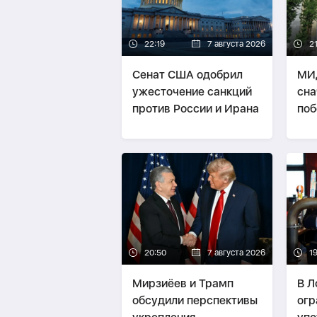
22:19
7 августа 2026
21
Сенат США одобрил
МИ
ужесточение санкций
сна
против России и Ирана
поб
пот
«тр
20:50
7 августа 2026
1
Мирзиёев и Трамп
В Л
обсудили перспективы
огр