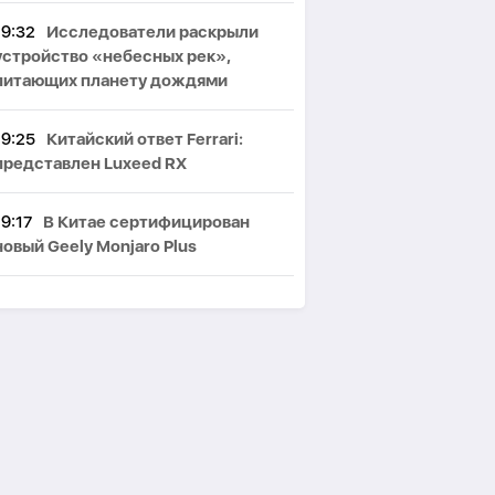
19:32
Исследователи раскрыли
устройство «небесных рек»,
питающих планету дождями
19:25
Китайский ответ Ferrari:
представлен Luxeed RX
19:17
В Китае сертифицирован
новый Geely Monjaro Plus
19:07
Суд обязал Meta создать
фонд на $567 млн для компенсации
вреда детям
19:02
Дэннинг: отсутствие
жизненного опыта не позволит ИИ
превзойти человека