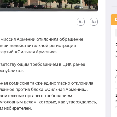
комиссия Армении отклонила обращение
ании недействительной регистрации
 партий «Сильная Армения».
ответствующим требованием в ЦИК ранее
еспублика».
ьная комиссия также единогласно отклонила
вленное против блока «Сильная Армения».
ранительные органы с требованием
уголовным делам, которые, как утверждалось,
м избирателей.