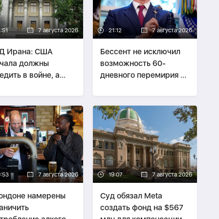
:51
7 августа 2026
21:12
7 августа 2026
Д Ирана: США
Бессент не исключил
чала должны
возможность 60-
едить в войне, а
дневного перемирия с
ом говорить о
Ираном
офеях» Ирана
9:53
7 августа 2026
19:07
7 августа 2026
ондоне намерены
Суд обязал Meta
аничить
создать фонд на $567