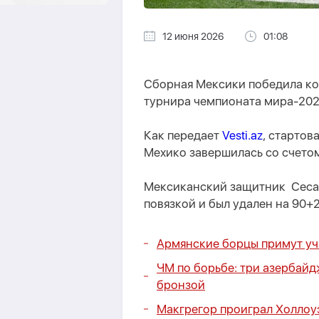
12 июня 2026
01:08
Сборная Мексики победила ко
турнира чемпионата мира-202
Как передает
Vesti.az
, стартов
Мехико завершилась со счетом
Мексиканский защитник Сесар
повязкой и был удален на 90+
Армянские борцы примут уча
ЧМ по борьбе:
три азербайдж
бронзой
Макгрегор проиграл Холлоуэ