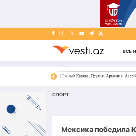
ВСЕ 
овости Азербайджана
Южный Кавказ, Грузия, Армения, Азерба
СПОРТ
Мексика победила Ю