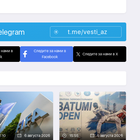
elegram
t.me/vesti_az
 нами в
Следите за нами в
Следите за нами в X
ok
Facebook
2:10
6 августа 2026
15:55
5 августа 2026