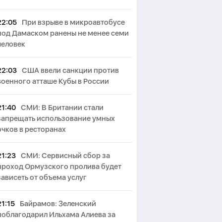
22:05
При взрыве в микроавтобусе
под Дамаском ранены не менее семи
человек
22:03
США ввели санкции против
военного атташе Кубы в России
21:40
СМИ: В Британии стали
запрещать использование умных
очков в ресторанах
21:23
СМИ: Сервисный сбор за
проход Ормузского пролива будет
зависеть от объема услуг
21:15
Байрамов: Зеленский
поблагодарил Ильхама Алиева за