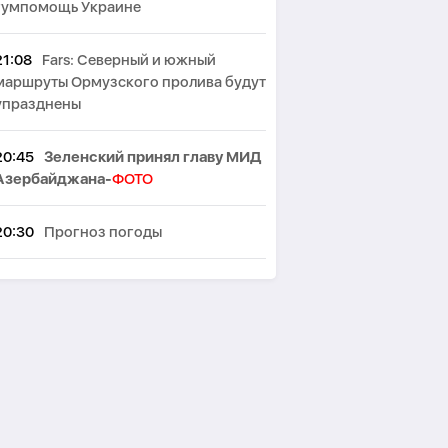
гумпомощь Украине
21:08
Fars: Северный и южный
маршруты Ормузского пролива будут
упразднены
20:45
Зеленский принял главу МИД
Азербайджана-
ФОТО
20:30
Прогноз погоды
20:21
В Пиршаги 16-летний
подросток утонул в море
20:10
В Баку ограничат движение на
двух улицах
19:26
В Китае завершили создание