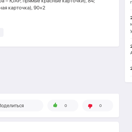
оба – ЮАР, прямые красные карточки), 84;
ная карточка), 90+2
Поделиться
0
0