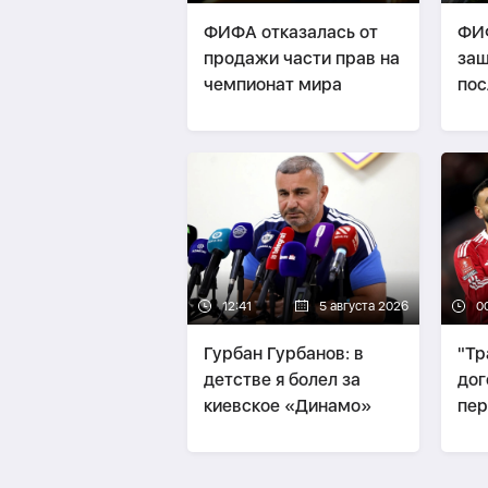
ФИФА отказалась от
ФИФ
продажи части прав на
защ
чемпионат мира
пос
Ин
12:41
5 августа 2026
0
Гурбан Гурбанов: в
"Тр
детстве я болел за
дог
киевское «Динамо»
пер
Сал