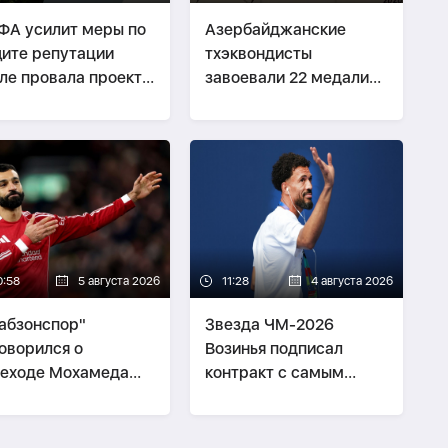
А усилит меры по
Азербайджанские
ите репутации
тхэквондисты
ле провала проекта
завоевали 22 медали
фантино
на Batumi Open
0:58
5 августа 2026
11:28
4 августа 2026
абзонспор"
Звезда ЧМ-2026
оворился о
Возинья подписал
еходе Мохамеда
контракт с самым
аха
титулованным клубом
Чили