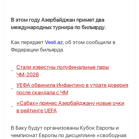
В этом году Азербайджан примет два
международных турнира по бильярду.
Как передает
Vesti.az
, об этом сообщили в
Федерации бильярда.
Стали известны полуфинальные пары
ЧМ-2026
УЕФА обвинила Инфантино в утрате доверия
после скандала с ЧМ
«Сабах» принес Азербайджану новые очки
в рейтинге UEFA
В Баку будут организованы Кубок Европы и
чемпионат Европы по дисциплине «свободная