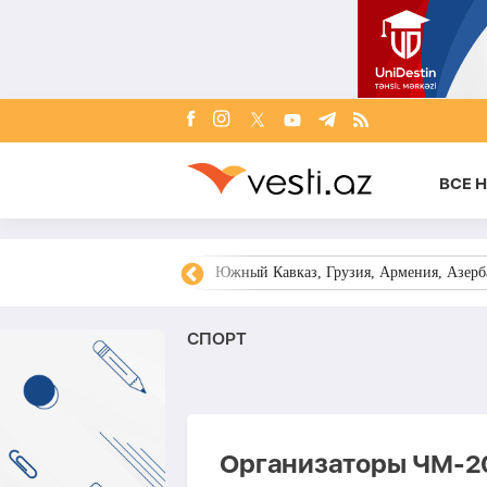
ВСЕ 
овости Азербайджана
Южный Кавказ, Грузия, Армения, Азерба
СПОРТ
Организаторы ЧМ-20