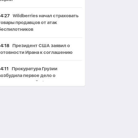
14:27
Wildberries начал страховать
товары продавцов от атак
беспилотников
14:18
Президент США заявил о
готовности Ирана к соглашению
14:11
Прокуратура Грузии
возбудила первое дело о
государственной измене
14:09
Австралия закупит у США
новейшие ракеты AIM-260A почти
на $500 млн
14:00
Экономика станет главным
драйвером сближения