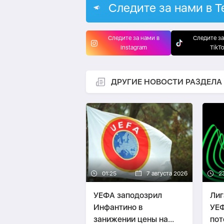
Следите за нами в T
Следите за нами в
Следите за
Instagram
TikT
ДРУГИЕ НОВОСТИ РАЗДЕЛА
01:25
7 августа 2026
2
УЕФА заподозрил
Лиг
Инфантино в
УЕФ
занижении цены на
пот