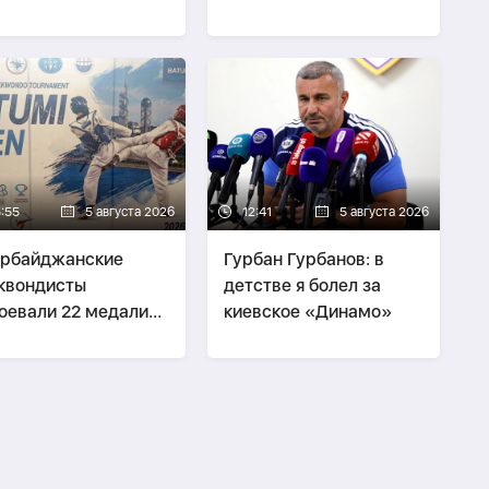
тях
5:55
5 августа 2026
12:41
5 августа 2026
ербайджанские
Гурбан Гурбанов: в
квондисты
детстве я болел за
оевали 22 медали
киевское «Динамо»
Batumi Open