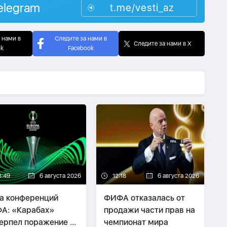
elegram
t.me/vesti_az
 нами в
Следите за нами в
Следите за нами в X
ok
Facebook
3:49
6 августа 2026
12:18
6 августа 2026
а конференций
ФИФА отказалась от
А: «Карабах»
продажи части прав на
ерпел поражение в
чемпионат мира