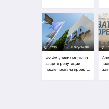
права ЧМ
гос
02:10
6 августа 2026
1
ФИФА усилит меры по
Аз
защите репутации
тхэ
после провала проекта
зав
Инфантино
на 