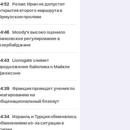
14:52
Резаи: Иран не допустит
открытия второго маршрута в
Ормузском проливе
14:46
Moody's высоко оценило
банковское регулирование в
Азербайджане
14:43
Lionsgate снимет
продолжение байопика о Майкле
Джексоне
14:39
Франция проведет учения по
реагированию на
общенациональный блэкаут
14:34
Израиль и Турция обменялись
обвинениями из-за ситуации в
Сирии