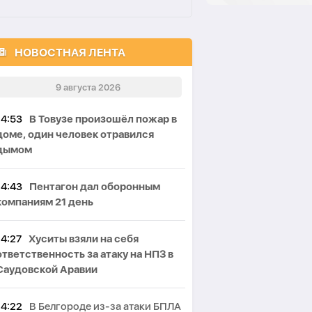
НОВОСТНАЯ ЛЕНТА
9 августа 2026
14:53
В Товузе произошёл пожар в
доме, один человек отравился
дымом
14:43
Пентагон дал оборонным
компаниям 21 день
14:27
Хуситы взяли на себя
ответственность за атаку на НПЗ в
Саудовской Аравии
14:22
В Белгороде из-за атаки БПЛА