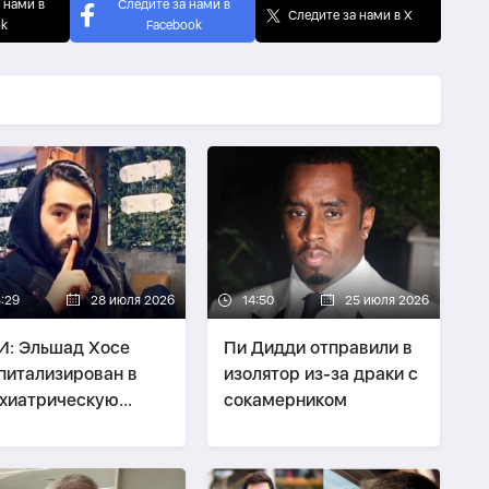
 нами в
Следите за нами в
Следите за нами в X
ok
Facebook
3:29
28 июля 2026
14:50
25 июля 2026
: Эльшад Хосе
Пи Дидди отправили в
питализирован в
изолятор из-за драки с
хиатрическую
сокамерником
ьницу