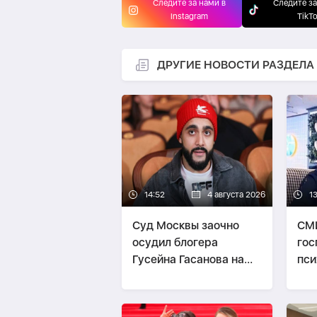
Следите за нами в
Следите за
Instagram
TikT
ДРУГИЕ НОВОСТИ РАЗДЕЛА
14:52
4 августа 2026
1
Суд Москвы заочно
СМИ
осудил блогера
гос
Гусейна Гасанова на
пси
четыре года
бол