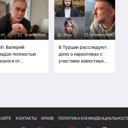
7:07
18 июля 2026
10:34
16 июля 2026
h: Валерий
В Турции расследуют
адзе полностью
дело о наркотиках с
азался от
участием известных
туплений в России
представителей шоу-
бизнеса
САЙТЕ
КОНТАКТЫ
АРХИВ
ПОЛИТИКА КОНФИДЕНЦИАЛЬНОСТ