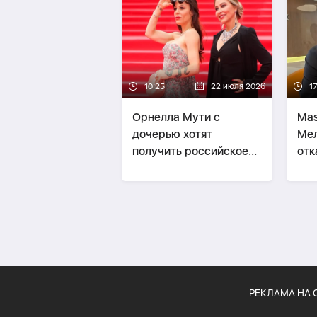
10:25
22 июля 2026
1
Орнелла Мути с
Mas
дочерью хотят
Мел
получить российское
отк
гражданство
выс
РЕКЛАМА НА 