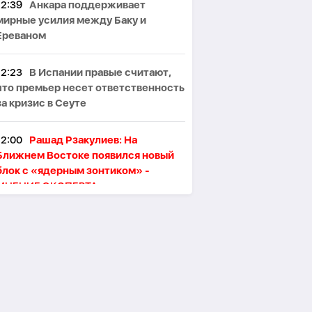
12:39
Анкара поддерживает
мирные усилия между Баку и
Ереваном
12:23
В Испании правые считают,
что премьер несет ответственность
за кризис в Сеуте
12:00
Рашад Рзакулиев: На
Ближнем Востоке появился новый
блок с «ядерным зонтиком» -
МНЕНИЕ ЭКСПЕРТА
11:47
Президент Ильхам Алиев
поздравил сингапурского коллегу
11:46
В Тегеране произошёл пожар,
один человек погиб, пятеро
пострадали