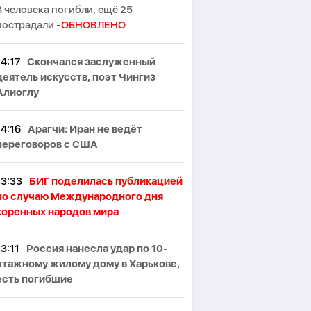
3 человека погибли, ещё 25
пострадали -
ОБНОВЛЕНО
14:17
Скончался заслуженный
деятель искусств, поэт Чингиз
Алиоглу
14:16
Арагчи: Иран не ведёт
переговоров с США
13:33
БИГ поделилась публикацией
по случаю Международного дня
коренных народов мира
13:11
Россия нанесла удар по 10-
этажному жилому дому в Харькове,
есть погибшие