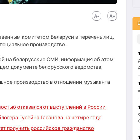
твенным комитетом Беларуси в перечень лиц,
специальное производство.
ой на белорусские СМИ, информация об этом
щем документе белорусского ведомства.
льное производство в отношении музыканта
остью отказался от выступлений в России
логера Гусейна Гасанова на четыре года
тят получить российское гражданство