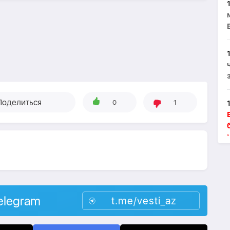
Поделиться
0
1
elegram
t.me/vesti_az