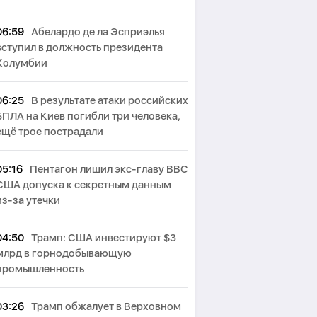
06:59
Абелардо де ла Эсприэлья
вступил в должность президента
Колумбии
06:25
В результате атаки российских
БПЛА на Киев погибли три человека,
ещё трое пострадали
05:16
Пентагон лишил экс-главу ВВС
США допуска к секретным данным
из-за утечки
04:50
Трамп: США инвестируют $3
млрд в горнодобывающую
промышленность
03:26
Трамп обжалует в Верховном