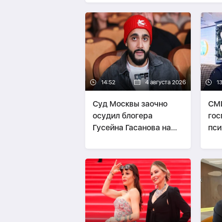
14:52
4 августа 2026
1
Суд Москвы заочно
СМИ
осудил блогера
гос
Гусейна Гасанова на
пси
четыре года
бол