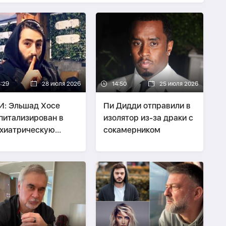
3:29
28 июля 2026
14:50
25 июля 2026
: Эльшад Хосе
Пи Дидди отправили в
питализирован в
изолятор из-за драки с
хиатрическую
сокамерником
ьницу