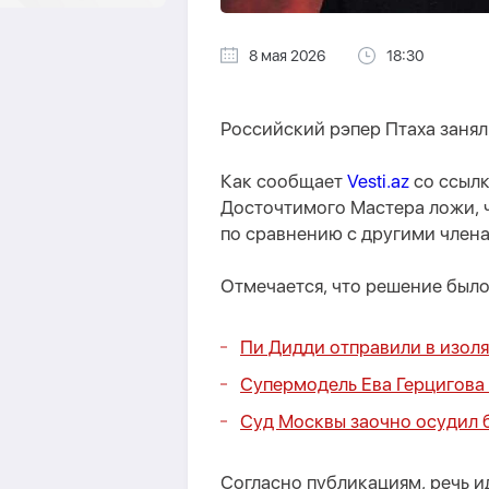
8 мая 2026
18:30
Российский рэпер Птаха заня
Как сообщает
Vesti.az
со ссылк
Досточтимого Мастера ложи, 
по сравнению с другими член
Отмечается, что решение был
Пи Дидди отправили в изоля
Супермодель Ева Герцигова 
Суд Москвы заочно осудил б
Согласно публикациям, речь и