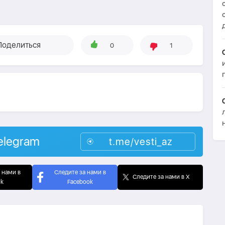
Поделиться
0
1
elegram
t.me/vesti_az
 нами в
Следите за нами в
Следите за нами в X
ok
Facebook