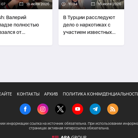
7:07
18 июля 2026
10:34
16 июля 2026
h: Валерий
В Турции расследуют
адзе полностью
дело о наркотиках с
азался от
участием известных
туплений в России
представителей шоу-
бизнеса
САЙТЕ
КОНТАКТЫ
АРХИВ
ПОЛИТИКА КОНФИДЕНЦИАЛЬНОСТ
нии информации ссылка на источник обязательна. При использовании информа
страницах активная гиперссылка обязательна.