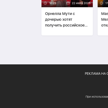
10:25
22 июля 2026
1
Орнелла Мути с
Mas
дочерью хотят
Мел
получить российское
отк
гражданство
выс
РЕКЛАМА НА 
При использова