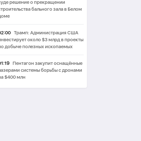
суде решение о прекращении
строительства бального зала в Белом
доме
02:00
Трамп: Администрация США
инвестирует около $3 млрд в проекты
по добыче полезных ископаемых
01:19
Пентагон закупит оснащённые
лазерами системы борьбы с дронами
на $400 млн
00:44
Пезешкиан: Мы решили
многие проблемы в отношениях с
соседями
00:05
Исполняется год со дня
подписания меморандума,
заложившего основу