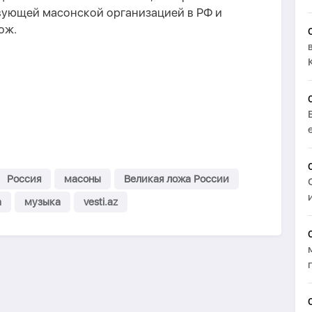
вующей масонской организацией в РФ и
ож.
Россия
масоны
Великая ложа России
а
музыка
vesti.az