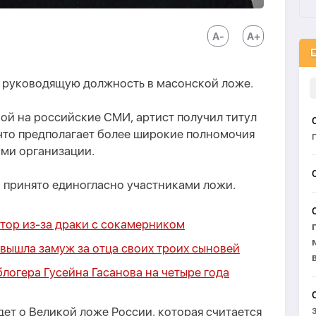
л руководящую должность в масонской ложе.
ой на российские СМИ, артист получил титул
что предполагает более широкие полномочия
ами организации.
о принято единогласно участниками ложи.
тор из-за драки с сокамерником
вышла замуж за отца своих троих сыновей
логера Гусейна Гасанова на четыре года
дет о Великой ложе России, которая считается