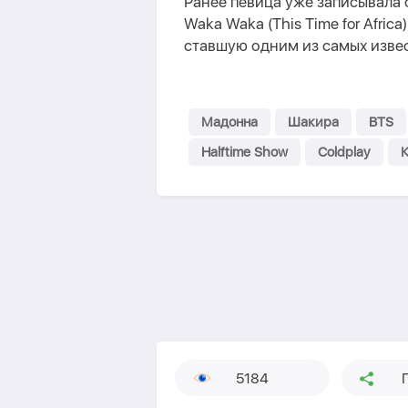
Ранее певица уже записывала
Waka Waka (This Time for Afric
ставшую одним из самых изве
Мадонна
Шакира
BTS
Halftime Show
Coldplay
5184