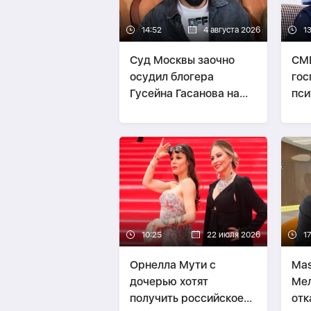
14:52
4 августа 2026
1
Суд Москвы заочно
СМИ
осудил блогера
гос
Гусейна Гасанова на
пси
четыре года
бол
10:25
22 июля 2026
1
Орнелла Мути с
Mas
дочерью хотят
Мел
получить российское
отк