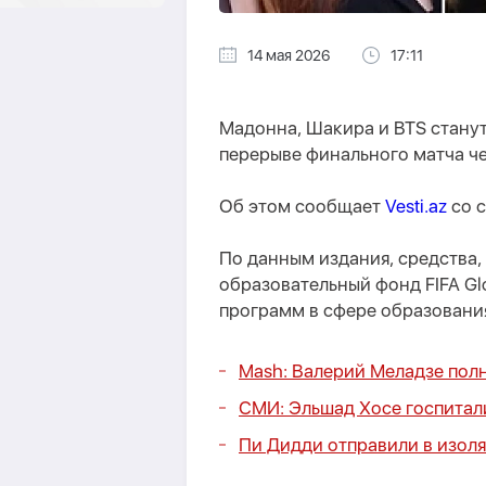
14 мая 2026
17:11
Мадонна, Шакира и BTS станут
перерыве финального матча ч
Об этом сообщает
Vesti.az
со с
По данным издания, средства,
образовательный фонд FIFA Gl
программ в сфере образования
Mash: Валерий Меладзе полн
СМИ: Эльшад Хосе госпитал
Пи Дидди отправили в изоля