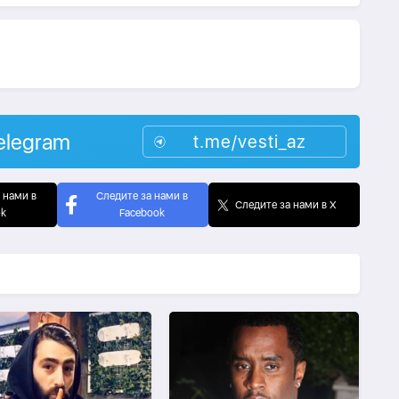
elegram
t.me/vesti_az
 нами в
Следите за нами в
Следите за нами в X
ok
Facebook