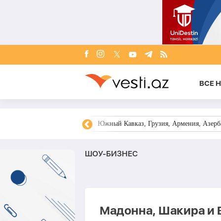
ВСЕ 
овости Азербайджана
Южный Кавказ, Грузия, Армения, Азерба
ШОУ-БИЗНЕС
Мадонна, Шакира и 