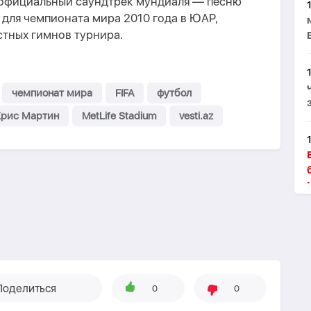
 официальный саундтрек мундиаля — песню
a) для чемпионата мира 2010 года в ЮАР,
стных гимнов турнира.
чемпионат мира
FIFA
футбол
Крис Мартин
MetLife Stadium
vesti.az
Поделиться
0
0