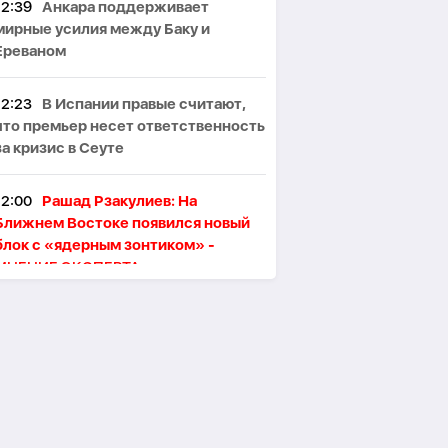
12:39
Анкара поддерживает
мирные усилия между Баку и
Ереваном
12:23
В Испании правые считают,
что премьер несет ответственность
за кризис в Сеуте
12:00
Рашад Рзакулиев: На
Ближнем Востоке появился новый
блок с «ядерным зонтиком» -
МНЕНИЕ ЭКСПЕРТА
11:47
Президент Ильхам Алиев
поздравил сингапурского коллегу
11:46
В Тегеране произошёл пожар,
один человек погиб, пятеро
пострадали