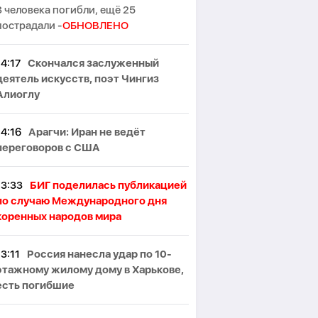
3 человека погибли, ещё 25
пострадали -
ОБНОВЛЕНО
14:17
Скончался заслуженный
деятель искусств, поэт Чингиз
Алиоглу
14:16
Арагчи: Иран не ведёт
переговоров с США
13:33
БИГ поделилась публикацией
по случаю Международного дня
коренных народов мира
13:11
Россия нанесла удар по 10-
этажному жилому дому в Харькове,
есть погибшие