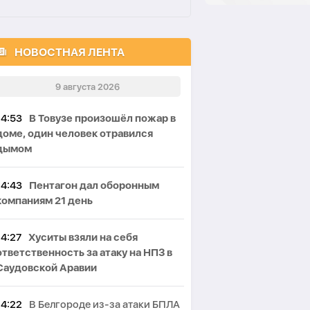
НОВОСТНАЯ ЛЕНТА
9 августа 2026
14:53
В Товузе произошёл пожар в
доме, один человек отравился
дымом
14:43
Пентагон дал оборонным
компаниям 21 день
14:27
Хуситы взяли на себя
ответственность за атаку на НПЗ в
Саудовской Аравии
14:22
В Белгороде из-за атаки БПЛА