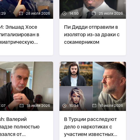
3:29
28 июля 2026
14:50
25 июля 2026
: Эльшад Хосе
Пи Дидди отправили в
питализирован в
изолятор из-за драки с
хиатрическую
сокамерником
ьницу
7:07
18 июля 2026
10:34
16 июля 2026
h: Валерий
В Турции расследуют
адзе полностью
дело о наркотиках с
азался от
участием известных